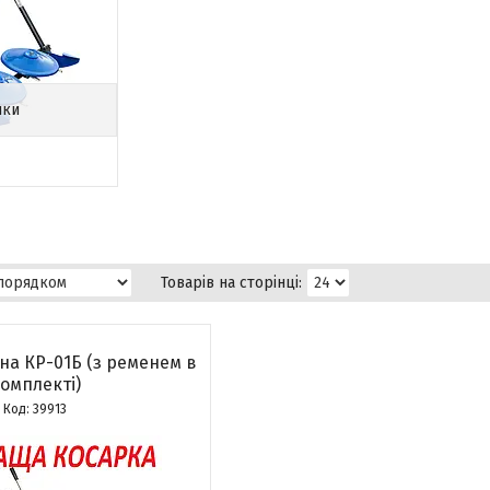
лки
на КР-01Б (з ременем в
омплекті)
39913