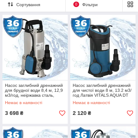
Сортування
0
Фільтри
Насос заглибний дренажний
Насос заглибний дренажний
для брудної води 8,4 м, 12,9
для чистої води 8 м, 13.2 м3/
м3/год, неіржавка сталь,
год Латвія VITALS AQUA DT
Латвія VITALS AQUA DPS
613s
Немає в наявності
Немає в наявності
713s
3 698
2 120
₴
₴