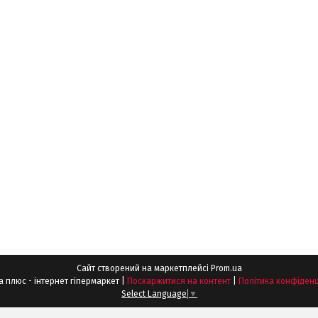
Сайт створений на маркетплейсі
Prom.ua
Шпонка плюс - інтернет гіпермаркет |
Поскаржитися на контент
|
Політика конфіденц
Select Language
▼