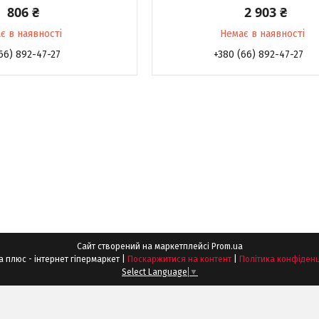
806 ₴
2 903 ₴
є в наявності
Немає в наявності
66) 892-47-27
+380 (66) 892-47-27
Сайт створений на маркетплейсі
Prom.ua
Шпонка плюс - інтернет гіпермаркет |
Поскаржитися на контент
|
Політика конфіденц
Select Language
▼