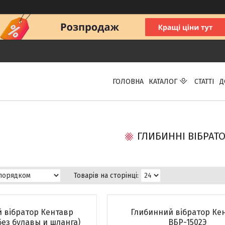
ГОЛОВНА
КАТАЛОГ
СТАТТІ
Д
ГЛИБИННІ ВІБРАТ
 вібратор Кентавр
Глибинний вібратор Ке
без булавы и шланга)
ВБР-1502Э