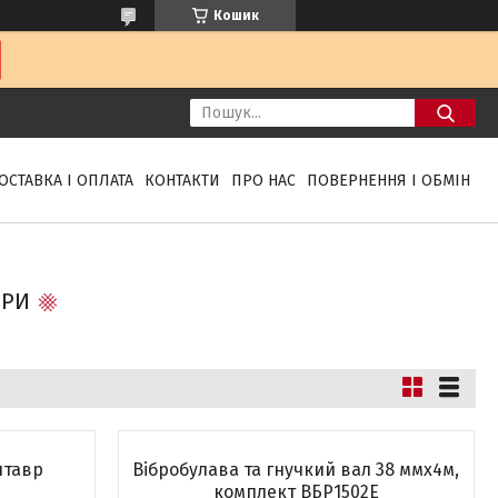
Кошик
ОСТАВКА І ОПЛАТА
КОНТАКТИ
ПРО НАС
ПОВЕРНЕННЯ І ОБМІН
ОРИ
нтавр
Вібробулава та гнучкий вал 38 ммх4м,
комплект ВБР1502Е