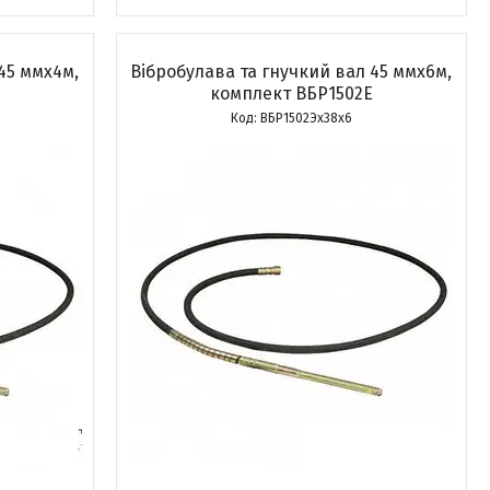
45 ммх4м,
Вібробулава та гнучкий вал 45 ммх6м,
комплект ВБР1502Е
ВБР1502Эх38х6