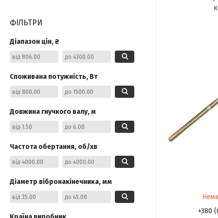
ФІЛЬТРИ
Діапазон цін, ₴
Споживана потужність, Вт
Довжина гнучкого валу, м
Частота обертання, об/хв
Діаметр вібронакінечника, мм
Нема
+380 (
Країна виробник