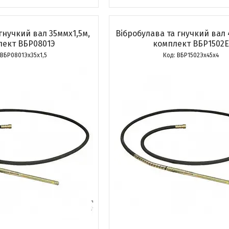
 гнучкий вал 35ммх1,5м,
Вібробулава та гнучкий вал 
лект ВБР0801Э
комплект ВБР1502Е
ВБР0801Эх35х1,5
ВБР1502Эх45х4