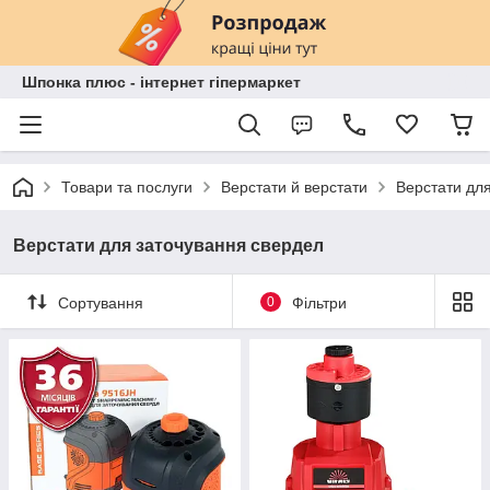
Шпонка плюс - інтернет гіпермаркет
Товари та послуги
Верстати й верстати
Верстати дл
Верстати для заточування свердел
Сортування
0
Фільтри