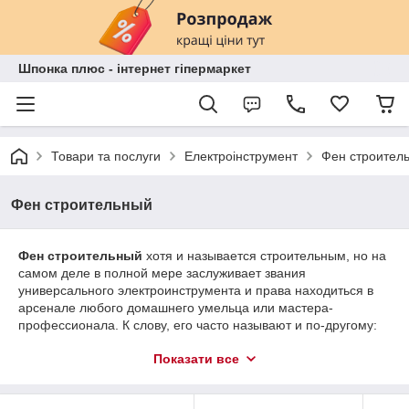
Шпонка плюс - інтернет гіпермаркет
Товари та послуги
Електроінструмент
Фен строител
Фен строительный
Фен строительный
хотя и называется строительным, но на
самом деле в полной мере заслуживает звания
универсального электроинструмента и права находиться в
арсенале любого домашнего умельца или мастера-
профессионала. К слову, его часто называют и по-другому:
фен для снятия краски, термофен, термопистолет,
Показати все
термовоздуходувка, фен технический, фен промышленный и
даже просто «сушилка» - одно только это уже указывает на
широту сферы применения этого инструмента.