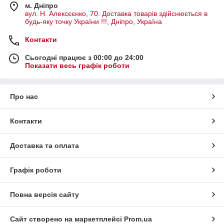
передач.
м. Дніпро
вул. Н. Алексєєнко, 70. Доставка товарів здійснюється в
Пайка и лужение легкоплавкими припоями.
будь-яку точку України !!!, Дніпро, Україна
Литье изделий из легкоплавких металлов, сплавов,
Контакти
пластиков.
Дезинфекция помещений, предметов мебели,
Сьогодні працює з 00:00 до 24:00
одежды.
Показати весь графік роботи
Кратковременный обогрев небольших помещений.
Конструктивно електричний фен будівельний мало чим
Про нас
відрізняється від побутового: електродвигун з вентилятор
проганяє повітря через нагрівальний елемент. Різниця в
дизайні, діапазоні температур і форма насадок.
Контакти
Доставка та оплата
Графік роботи
Повна версія сайту
Сайт створено на маркетплейсі
Prom.ua