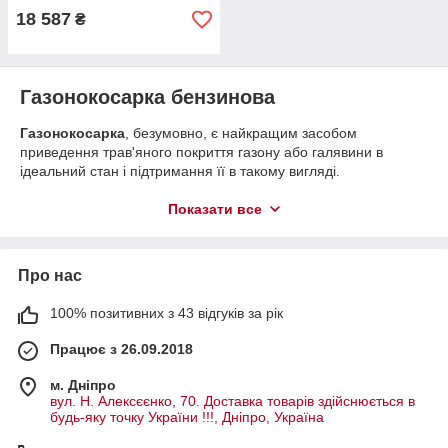
18 587
₴
Газонокосарка бензинова
Газонокосарка
, безумовно, є найкращим засобом
приведення трав'яного покриття газону або галявини в
ідеальний стан і підтримання її в такому вигляді.
Найголовніша перевага газонокосарки в тому, що вона
дозволяє автоматично витримувати заздалегідь задану
Показати все
висоту скошування, тому при роботі з газонокосаркою
залишається тільки стежити, щоб не залишилося нескошених
ділянок.
Про нас
Існує багато різновидів цих апаратів, але в основному вони
діляться за типом приводу:
100% позитивних з 43 відгуків за рік
Газонокосарка бензинова.
Працює з 26.09.2018
Газонокосарка електрична.
м. Дніпро
Бензинові газонокосарки є повністю автономними
вул. Н. Алексєєнко, 70. Доставка товарів здійснюється в
пристроями і з успіхом застосовуються для стрижки трави на
будь-яку точку України !!!, Дніпро, Україна
самих різних ділянках: газонах, спортивних майданчиках,