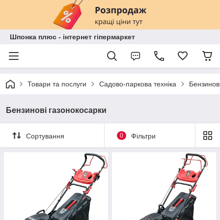
Шпонка плюс - інтернет гіпермаркет
Товари та послуги
Садово-паркова техніка
Бензинов
Бензинові газонокосарки
Сортування
0
Фільтри