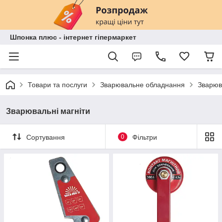
Шпонка плюс - інтернет гіпермаркет
Товари та послуги
Зварювальне обладнання
Зварюв
Зварювальні магніти
Сортування
0
Фільтри