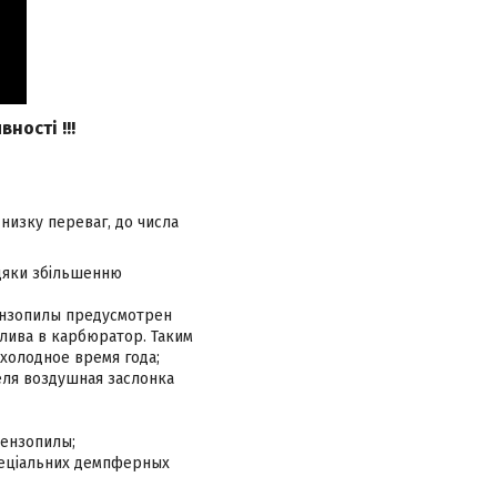
ності !!!
є низку переваг, до числа
дяки збільшенню
ензопилы предусмотрен
лива в карбюратор. Таким
холодное время года;
еля воздушная заслонка
бензопилы;
спеціальних демпферных