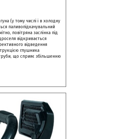
уна (у тому числі і в холодну
ться паливопідкачувальний
тно, повітряна заслінка під
 дроселя відкривається
фективного відведення
струкцією глушника
 труби, що сприяє збільшенню