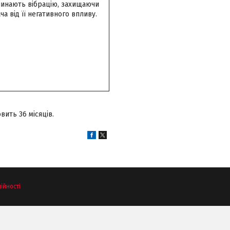
линають вібрацію, захищаючи
а від її негативного впливу.
вить 36 місяців.
ійності