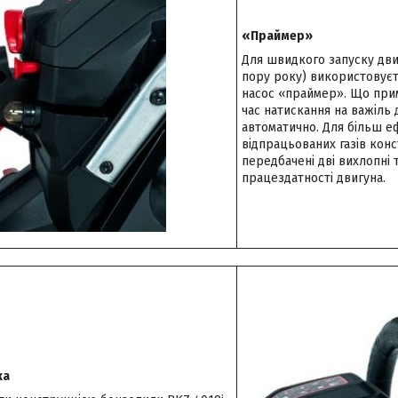
«Праймер»
Для швидкого запуску двиг
пору року) використовує
насос «праймер». Що примі
час натискання на важіль
автоматично. Для більш е
відпрацьованих газів кон
передбачені дві вихлопні
працездатності двигуна.
ка