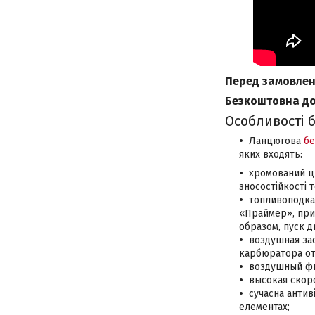
Перед замовленн
Безкоштовна до
Особливості б
Ланцюгова
бе
яких входять:
хромований ц
зносостійкості 
топливоподка
«Праймер», при
образом, пуск 
воздушная за
карбюратора от
воздушный фи
высокая скор
сучасна антив
елементах;