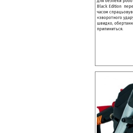
Для безпеки робо
Black Edition пе
часом спрацьовуван
«зворотного удар
швидко, обертанн
припиниться.