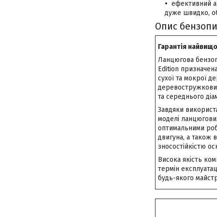
ефективний ав
дуже швидко, о
Опис бензопил
Гарантія найвищо
Ланцюгова бензопи
Edition призначен
сухої та мокрої д
деревостружкових 
та середнього діа
Завдяки використа
моделі ланцюгових
оптимальними ро
двигуна, а також 
зносостійкістю ос
Висока якість ком
термін експлуатац
будь-якого майстр