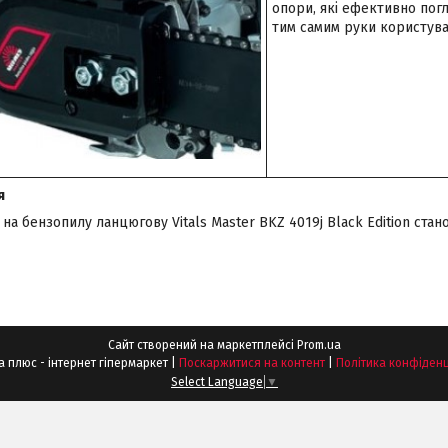
опори, які ефективно пог
тим самим руки користувач
я
 на бензопилу ланцюгову Vitals Master BKZ 4019j Black Edition стано
Сайт створений на маркетплейсі
Prom.ua
Шпонка плюс - інтернет гіпермаркет |
Поскаржитися на контент
|
Політика конфіденц
Select Language
▼