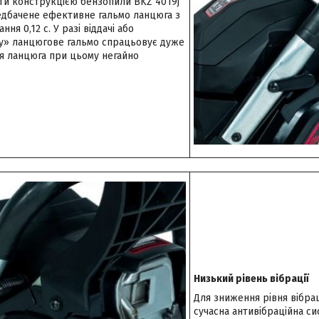
ти конструкцією бензопили BKZ 4019j
редбачене ефективне гальмо ланцюга з
ня 0,12 c. У разі віддачі або
у» ланцюгове гальмо спрацьовує дуже
я ланцюга при цьому негайно
Низький рівень вібрації
Для зниження рівня вібрац
сучасна антивібраційна с