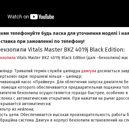
ям телефонуйте будь ласка для уточнення моделі і наяв
ставка при замовленні по телефону!
ензопили Vitals Master BKZ 4019j Black Edition:
нзопила
Vitals Master BKZ 4019j Black Edition (далі –бензопила) ма
иліндр. Тривалий термін служби циліндра
двигуна
досягається зав
тертьової пари: поршневі кільця – циліндр;
чивающий насос «Праймер». Для облегчения запуска двигателя б
 помощи которого обеспечивается предварительная подкачка топ
двигателя бензопилы осуществляется гораздо быстрее, особенно в 
слонка с автоматическим открытием. При нажатии на рычаг дросс
крывается автоматически;
льтр из нейлона;
ость цепи. Обеспечивается высокая производительность работы 
ібраційна система. Двигун в корпусі бензопили встановлений на 