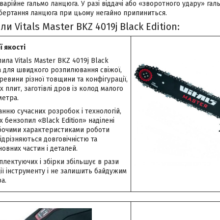
арійне гальмо ланцюга. У разі віддачі або «зворотного удару» га
бертання ланцюга при цьому негайно припиниться.
и Vitals Master BKZ 4019j Black Edition:
ї якості
ла Vitals Master BKZ 4019j Black
а для швидкого розпилювання свіжої,
еревини різної товщини та конфігурації,
плит, заготівлі дров із колод малого
метра.
нню сучасних розробок і технологій,
 бензопил «Black Edition» наділені
бочими характеристиками роботи
відрізняються довговічністю та
новних частин і деталей.
плектуючих і збірки збільшує в рази
ії інструменту і не залишить байдужим
а.