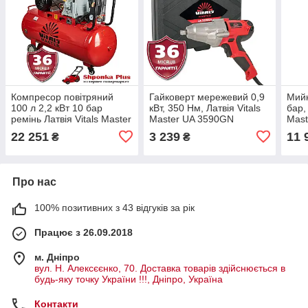
Компресор повітряний
Гайковерт мережевий 0,9
Мийк
100 л 2,2 кВт 10 бар
кВт, 350 Нм, Латвія Vitals
бар, 
ремінь Латвія Vitals Master
Master UA 3590GN
Mast
GK100.j652-10a
22 251
3 239
11 
₴
₴
Про нас
100% позитивних з 43 відгуків за рік
Працює з 26.09.2018
м. Дніпро
вул. Н. Алексєєнко, 70. Доставка товарів здійснюється в
будь-яку точку України !!!, Дніпро, Україна
Контакти