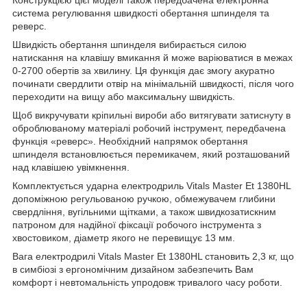
Конструкцією цієї моделі також передбачена електронна
система регулювання швидкості обертання шпинделя та
реверс.
Швидкість обертання шпинделя вибирається силою
натискання на клавішу вмикання й може варіюватися в межах
0-2700 обертів за хвилину. Ця функція дає змогу акуратно
починати свердлити отвір на мінімальній швидкості, після чого
переходити на вищу або максимальну швидкість.
Щоб викручувати кріпильні вироби або витягувати затиснуту в
оброблюваному матеріалі робочий інструмент, передбачена
функція «реверс». Необхідний напрямок обертання
шпинделя встановлюється перемикачем, який розташований
над клавішею увімкнення.
Комплектується ударна електродриль Vitals Master Et 1380HL
допоміжною регульованою ручкою, обмежувачем глибини
свердління, вугільними щітками, а також швидкозатискним
патроном для надійної фіксації робочого інструмента з
хвостовиком, діаметр якого не перевищує 13 мм.
Вага електродрилі Vitals Master Et 1380HL становить 2,3 кг, що
в симбіозі з ергономічним дизайном забезпечить Вам
комфорт і невтомальність упродовж тривалого часу роботи.