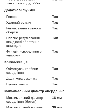
холостого ходу, об/хв
Додаткові функції
Реверс
Так
Ударний режим
Так
Регулювання кількості
Так
обертів
Плавне регулювання
Так
швидкості обертання
шпинделя
Функція «свердління з
Так
ударом»
Комплектація
Обмежувач глибини
Так
свердління
Додаткова рукоятка
Так
Вугільні щітки
Так
Максимальний діаметр свердління
Максимальний діаметр
16 мм
свердління (бетон)
Максимальний діаметр
30 мм