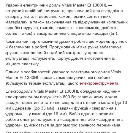
Ударний електричний дриль Vitals Master Et 1380HL —
потужний надійний інструмент, призначений для свердління
отворів у металі, деревині, камені, різних синтетичних
матеріалах, а також закручування та відкручування кріпильних
виробів (шурупів, гвинтів, саморізів, конфірматів, дюбелів,
болтів і гайок) з використанням спеціальних насадок (біт).
Компактний і ергономічний дизайн робить цю модель зручною
й безпечною в роботі. Прогумована м'яка ручка забезпечує
зручне захоплення й надійний контроль у процесі
експлуатації інструмента. Корпус дриля виготовлений із
міцного пластику.
Однією з особливостей ударного електричного дриля Vitals
Master Et 1380HL є якість комплектуючих, які неабияк
збільшують термін експлуатації цього
електроінструмента
.
Електродриль Vitals Master Et 1380HL обладнана надійним
електродвигуном потужністю 800 Вт, завдяки чому можна
швидко, ефективно та точно свердлити отвори в металі (до 13
мм), деревині (до 35 мм) і завдяки функції «свердління з
ударом» — у камені (до 16 мм). Вибір одного з режимів
роботи електроінструмента «свердління» або «свердління з
ударом» здійснюється за допомогою зручного перемикача.