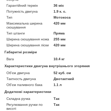
Гарантійний термін
36 міс
Потужність двигуна
1.9 к. с.
Тип
Мотокоса
Максимальна ширина
420 мм
скошування
Тип штанги
Пряма
Ширина скошування ножа
255 мм
Ширина скошування ліски
420 мм
Габаритні розміри
Вага
10.4 кг
Характеристики двигуна внутрішнього згоряння
Об'єм двигуна
52 куб. см
Тактность двигуна
Двотактний
Об'єм паливного бака
1.1 л
Додаткові характеристики
Складна ручка
Так
Регулювання ручки по
Так
висоті