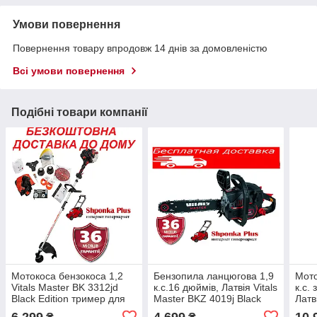
Умови повернення
Повернення товару впродовж 14 днів за домовленістю
Всі умови повернення
Подібні товари компанії
Мотокоса бензокоса 1,2
Бензопила ланцюгова 1,9
Мото
Vitals Master BK 3312jd
к.с.16 дюймів, Латвія Vitals
к.с.
Black Edition тример для
Master BKZ 4019j Black
Латв
трави
Edition
BK 4
6 299
4 699
10 