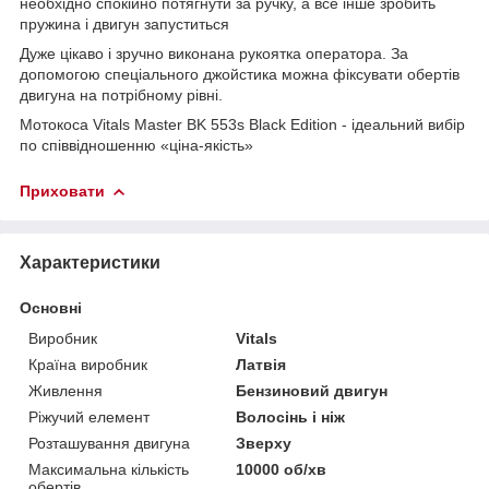
необхідно спокійно потягнути за ручку, а все інше зробить
пружина і двигун запуститься
Дуже цікаво і зручно виконана рукоятка оператора. За
допомогою спеціального джойстика можна фіксувати обертів
двигуна на потрібному рівні.
Мотокоса Vitals Master BK 553s Black Edition - ідеальний вибір
по співвідношенню «ціна-якість»
Приховати
Характеристики
Основні
Виробник
Vitals
Країна виробник
Латвія
Живлення
Бензиновий двигун
Ріжучий елемент
Волосінь і ніж
Розташування двигуна
Зверху
Максимальна кількість
10000 об/хв
обертів