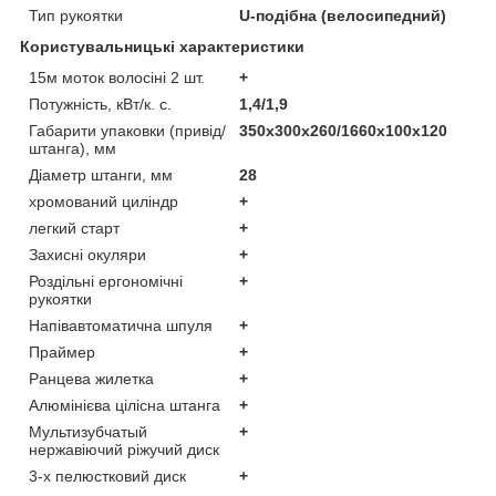
Тип рукоятки
U-подібна (велосипедний)
Користувальницькі характеристики
15м моток волосіні 2 шт.
+
Потужність, кВт/к. с.
1,4/1,9
Габарити упаковки (привід/
350х300х260/1660х100х120
штанга), мм
Діаметр штанги, мм
28
хромований циліндр
+
легкий старт
+
Захисні окуляри
+
Роздільні ергономічні
+
рукоятки
Напівавтоматична шпуля
+
Праймер
+
Ранцева жилетка
+
Алюмінієва цілісна штанга
+
Мультизубчатый
+
нержавіючий ріжучий диск
3-х пелюстковий диск
+