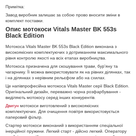
Примітка:
Завод виробник залишає за собою прово вносити зміни в
комплект поставки.
Опис мотокоси Vitals Master BK 553s
Black Edition
Мотокоса Vitals Master BK 553s Black Edition виконана з
високоякісних комплектуючих з дотриманням максимального
рівня контролю якості на всіх етапах виробництва.
Мотокоса призначена для скошування трави, бур'яну та
чагарнику. Її можна використовувати як на рівних ділянках, так
і на ділянках з нерівним рельєфом або на схилах.
Це напівпрофесійна мотокоса Vitals Master серії Black Edition.
Оригінальний дизайн, переважно чорна розфарбування -
виділяють мотокосу серед інших конкурентів.
Двигун
мотокоси виготовлений з високоякісних
комплектуючих. Для очищення повітря використовується
паперовий фільтр.
Стартер мотокоси виконаний з використанням спеціальної
інерційної пружини. Легкий старт - дійсно легкий. Оператору