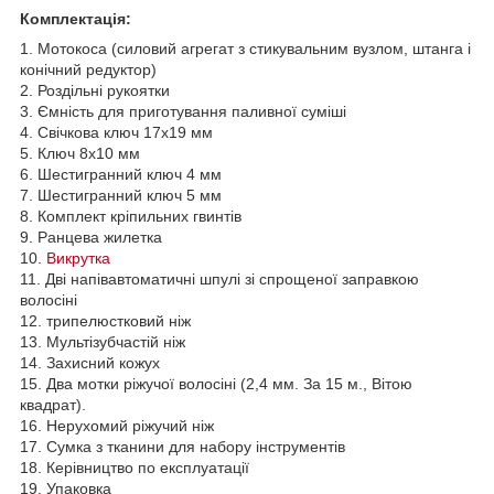
Комплектація:
1. Мотокоса (силовий агрегат з стикувальним вузлом, штанга і
конічний редуктор)
2. Роздільні рукоятки
3. Ємність для приготування паливної суміші
4. Свічкова ключ 17х19 мм
5. Ключ 8х10 мм
6. Шестигранний ключ 4 мм
7. Шестигранний ключ 5 мм
8. Комплект кріпильних гвинтів
9. Ранцева жилетка
10.
Викрутка
11. Дві напівавтоматичні шпулі зі спрощеної заправкою
волосіні
12. трипелюстковий ніж
13. Мультізубчастій ніж
14. Захисний кожух
15. Два мотки ріжучої волосіні (2,4 мм. За 15 м., Вітою
квадрат).
16. Нерухомий ріжучий ніж
17. Сумка з тканини для набору інструментів
18. Керівництво по експлуатації
19. Упаковка