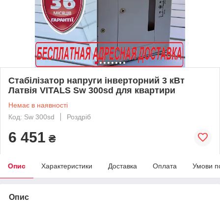
Стабілізатор напруги інверторний 3 кВт
Латвія VITALS Sw 300sd для квартири
Немає в наявності
Код: Sw 300sd
Роздріб
6 451
₴
Опис
Характеристики
Доставка
Оплата
Умови п
Опис