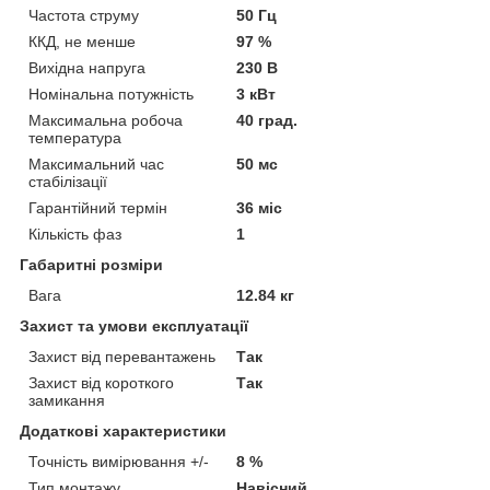
Частота струму
50 Гц
ККД, не менше
97 %
Вихідна напруга
230 В
Номінальна потужність
3 кВт
Максимальна робоча
40 град.
температура
Максимальний час
50 мс
стабілізації
Гарантійний термін
36 міс
Кількість фаз
1
Габаритні розміри
Вага
12.84 кг
Захист та умови експлуатації
Захист від перевантажень
Так
Захист від короткого
Так
замикання
Додаткові характеристики
Точність вимірювання +/-
8 %
Тип монтажу
Навісний