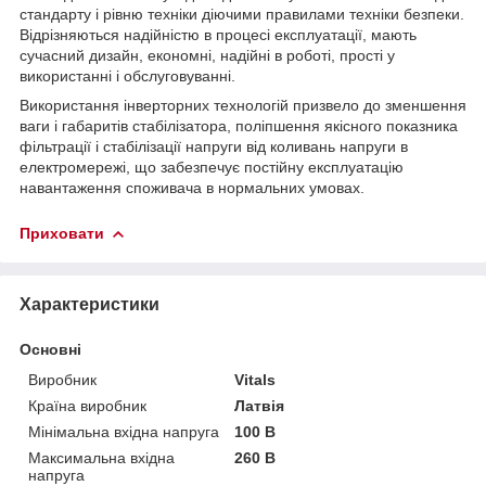
стандарту і рівню техніки діючими правилами техніки безпеки.
Відрізняються надійністю в процесі експлуатації, мають
сучасний дизайн, економні, надійні в роботі, прості у
використанні і обслуговуванні.
Використання інверторних технологій призвело до зменшення
ваги і габаритів стабілізатора, поліпшення якісного показника
фільтрації і стабілізації напруги від коливань напруги в
електромережі, що забезпечує постійну експлуатацію
навантаження споживача в нормальних умовах.
Приховати
Характеристики
Основні
Виробник
Vitals
Країна виробник
Латвія
Мінімальна вхідна напруга
100 В
Максимальна вхідна
260 В
напруга