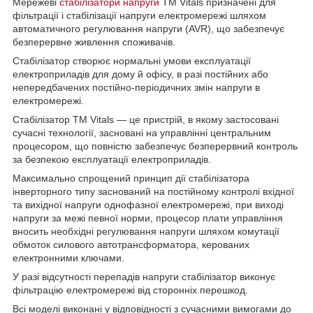
Мережеві
стабілізатори напруги
ТМ Vitals призначені для
фільтрації і стабілізації напруги електромережі шляхом
автоматичного регулювання напруги (AVR), що забезпечує
безперервне живлення споживачів.
Стабілізатор створює нормальні умови експлуатації
електроприладів для дому й офісу, в разі постійних або
непередбачених постійно-періодичних змін напруги в
електромережі.
Стабілізатор ТМ Vitals — це пристрій, в якому застосовані
сучасні технології, засновані на управлінні центральним
процесором, що повністю забезпечує безперервний контроль
за безпекою експлуатації електроприладів.
Максимально спрощений принцип дії стабілізатора
інверторного типу заснований на постійному контролі вхідної
та вихідної напруги однофазної електромережі, при виході
напруги за межі певної норми, процесор плати управління
вносить необхідні регулювання напруги шляхом комутації
обмоток силового автотрансформатора, керованих
електронними ключами.
У разі відсутності перепадів напруги стабілізатор виконує
фільтрацію електромережі від сторонніх перешкод.
Всі моделі виконані у відповідності з сучасними вимогами до