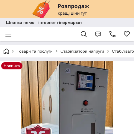
Шпонка плюс - інтернет гіпермаркет
Товари та послуги
Стабілізатори напруги
Стабілізат
Новинка