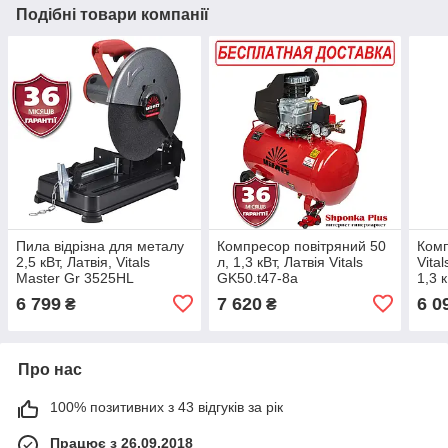
Подібні товари компанії
Пила відрізна для металу
Компресор повітряний 50
Комп
2,5 кВт, Латвія, Vitals
л, 1,3 кВт, Латвія Vitals
Vita
Master Gr 3525HL
GK50.t47-8a
1,3 
6 799
7 620
6 0
₴
₴
Про нас
100% позитивних з 43 відгуків за рік
Працює з 26.09.2018