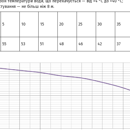
зон температури води, що перекачується — від +4 °C до +40 °C;
тування — не більш ніж 8 м.
5
10
15
20
25
30
35
55
53
51
48
46
42
37