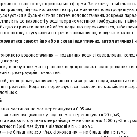
іржавкої сталі корпус оригінальної форми. Забезпечує стабільність
 наприклад, під час коливання напруги живлення електродвигуна; 
будовується в будь-які типи систем водопостачання, зокрема парал
тливість до наявності у воді твердих частинок і забруднень. Найч
бхідно отримати великий об'єм води, що перекачується, забезпечи
ного потоку та усуваючи потреби заливання води під час кожного 
овуватися самостійно або в складі адаптивних, автоматичних і
втономного водопостачання — подавання води зі свердловин, колодя
х джерел;
ску в побутових магістральних водопроводах і водопровідних сис
йнів, резервуарів і ємностей.
ий для перекачування мінеральної та морської води, хімічно актив
ин і розчинів. Вода, що перекачується насосом, не має містити аб
домішок.
:
вних частинок не має перевищувати 0,05 мм;
ст механічних домішок у воді не має перевищувати 20 г/м3;
ати високого ступеня мінералізації — не більш ніж 1500 г/м3 в сух
тності (рН) має бути в діапазоні від 6,5 до 9,5;
в — не більш ніж 350 г/м3, сірководню — не більш ніж 1,5 г/м3;