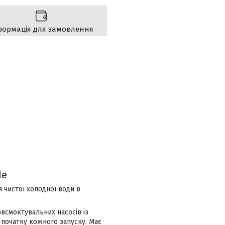
формація для замовлення
de
 чистої холодної води в
всмоктувальних насосів із
 початку кожного запуску. Має