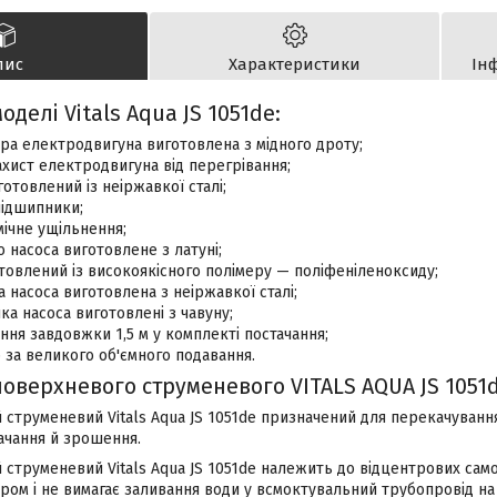
пис
Характеристики
Ін
оделі Vitals Aqua JS 1051de:
ра електродвигуна виготовлена з мідного дроту;
хист електродвигуна від перегрівання;
готовлений із неіржавкої сталі;
підшипники;
ічне ущільнення;
 насоса виготовлене з латуні;
овлений із високоякісного полімеру — поліфеніленоксиду;
 насоса виготовлена з неіржавкої сталі;
ка насоса виготовлені з чавуну;
ня завдовжки 1,5 м у комплекті постачання;
 за великого об'ємного подавання.
поверхневого струменевого VITALS AQUA JS 1051
струменевий Vitals Aqua JS 1051de призначений для перекачування
ачання й зрошення.
струменевий Vitals Aqua JS 1051de належить до відцентрових само
ром і не вимагає заливання води у всмоктувальний трубопровід на