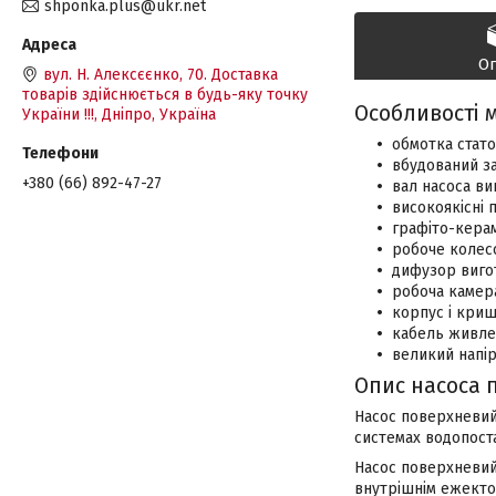
shponka.plus@ukr.net
О
вул. Н. Алексєєнко, 70. Доставка
товарів здійснюється в будь-яку точку
Особливості м
України !!!, Дніпро, Україна
обмотка стато
вбудований за
+380 (66) 892-47-27
вал насоса ви
високоякісні 
графіто-керам
робоче колесо
дифузор вигот
робоча камера
корпус і криш
кабель живлен
великий напір
Опис насоса 
Насос поверхневий 
системах водопост
Насос поверхневий 
внутрішнім ежекто