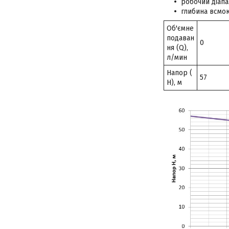
робочий діапа
глибина всмок
Об'ємне
подаван
0
ня (Q),
л/мин
Напор (
57
Н), м