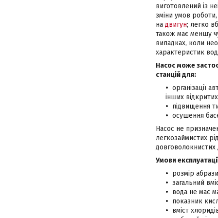
виготовлений із не
зміни умов роботи,
на
двигун
; легко в
також має меншу чу
випадках, коли нео
характеристик вод
Насос може застос
станцій для:
організації а
інших відкрити
підвищення ти
осушення басе
Насос не призначен
легкозаймистих рід
довговолокнистих 
Умови експлуатації
розмір абрази
загальний вмі
вода не має м
показник кисло
вміст хлориді