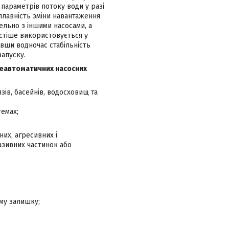
 параметрів потоку води у разі
плавність зміни навантаження
ельно з іншими насосами, а
астіше використовується у
вши водночас стабільність
запуску.
 неавтоматичних насосних
зів, басейнів, водосховищ та
темах;
них, агресивних і
разивних частинок або
ому залишку;