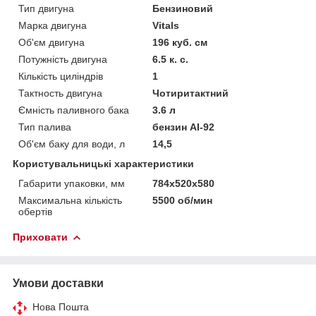
Тип двигуна
Бензиновий
Марка двигуна
Vitals
Об'єм двигуна
196 куб. см
Потужність двигуна
6.5 к. с.
Кількість циліндрів
1
Тактность двигуна
Чотиритактний
Ємність паливного бака
3.6 л
Тип палива
бензин АІ-92
Об'єм баку для води, л
14,5
Користувальницькі характеристики
Габарити упаковки, мм
784х520х580
Максимальна кількість
5500 об/мин
обертів
Приховати
Умови доставки
Нова Пошта