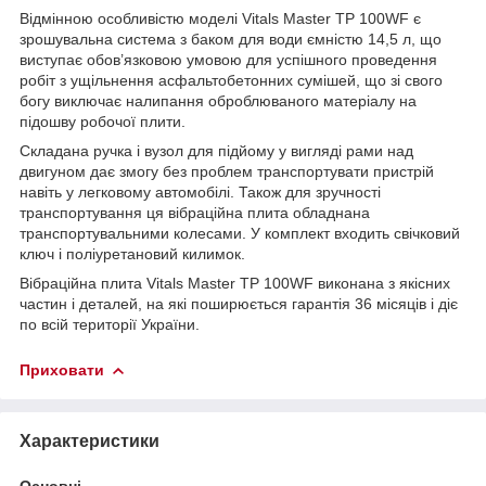
Відмінною особливістю моделі Vitals Master TP 100WF є
зрошувальна система з баком для води ємністю 14,5 л, що
виступає обов’язковою умовою для успішного проведення
робіт з ущільнення асфальтобетонних сумішей, що зі свого
богу виключає налипання оброблюваного матеріалу на
підошву робочої плити.
Складана ручка і вузол для підйому у вигляді рами над
двигуном дає змогу без проблем транспортувати пристрій
навіть у легковому автомобілі. Також для зручності
транспортування ця вібраційна плита обладнана
транспортувальними колесами. У комплект входить свічковий
ключ і поліуретановий килимок.
Вібраційна плита Vitals Master TP 100WF виконана з якісних
частин і деталей, на які поширюється гарантія 36 місяців і діє
по всій території України.
Приховати
Характеристики
Основні