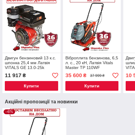
Двигун бензиновий 13 к.с.
Віброплита бензинова, 6,5
Двиг
шпонка 25,4 мм Латвія
л. с., 20 кН, Латвія Vitals
шлиц
VITALS GE 13.0-25k
Master TP 110WF
VITA
11 917
35 600
10 
₴
₴
37 999 ₴
Купити
Купити
Акційні пропозиції та новинки
–6%