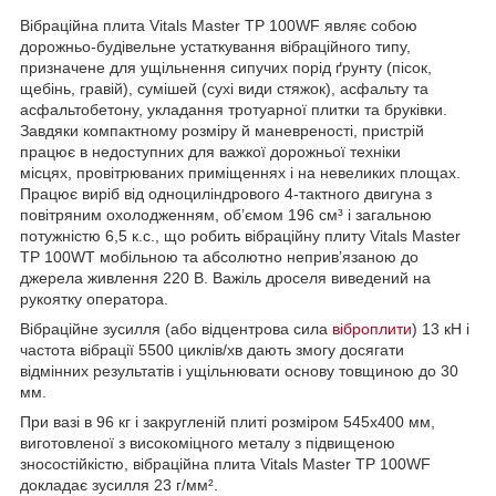
Вібраційна плита Vitals Master TP 100WF являє собою
дорожньо-будівельне устаткування вібраційного типу,
призначене для ущільнення сипучих порід ґрунту (пісок,
щебінь, гравій), сумішей (сухі види стяжок), асфальту та
асфальтобетону, укладання тротуарної плитки та бруківки.
Завдяки компактному розміру й маневреності, пристрій
працює в недоступних для важкої дорожньої техніки
місцях, провітрюваних приміщеннях і на невеликих площах.
Працює виріб від одноциліндрового 4-тактного двигуна з
повітряним охолодженням, об’ємом 196 см³ і загальною
потужністю 6,5 к.с., що робить вібраційну плиту Vitals Master
TP 100WT мобільною та абсолютно неприв’язаною до
джерела живлення 220 В. Важіль дроселя виведений на
рукоятку оператора.
Вібраційне зусилля (або відцентрова сила
віброплити
) 13 кН і
частота вібрації 5500 циклів/хв дають змогу досягати
відмінних результатів і ущільнювати основу товщиною до 30
мм.
При вазі в 96 кг і закругленій плиті розміром 545x400 мм,
виготовленої з високоміцного металу з підвищеною
зносостійкістю, вібраційна плита Vitals Master TP 100WF
докладає зусилля 23 г/мм².