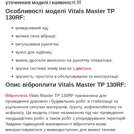
уточнення моделі і наявності !!!
Особливості моделі Vitals Master TP
130RF:
реверсивний хід;
велика сила вібрації;
регульована рукоятка;
вузол для підйому;
важіль дроселя винесено на рукоятку оператора;
зручна система зливу масла з
двигуна
;
зручність, простота в обслуговуванні та експлуатації.
Опис віброплити Vitals Master TP 130RF:
Віброплита
Vitals Master TP 130RF призначена для
проведення дорожніх і будівельних робіт зі стабілізації та
ущільнення сипучих матеріалів, ґрунту, асфальтобетону та
асфальту. Ця модель стане незамінною під час проведення
ландшафтних робіт, а також робіт з упорядкування територій.
Завдяки підвищеній маневреності віброплита може
використовуватися у важкодоступних для важкої техніки