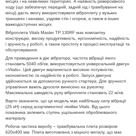
місцях і на невеликих територіях. А наявність реверсивного
ходу (що забезпечує передній, задній хід і трамбування на
місці) дасть змогу використовувати віброплиту у вузьких
траншеях і канавах, уздовж стін і огорож, а також в інших
важкодоступних місцях.
Віброплита Vitals Master TP 130RF має компактну
конструкцію, високу продуктивність, ергономічність, надійність
і зручність у роботі, а також простоту в процесі експлуатації та
обслуговування.
Для приведення в дію вібратора, частота вібрації якого
становить 5040 об/хв, використовується універсальний двигун
«Vitals». Цей двигун вирізняється високою потужністю,
економічністю та надійністю в роботі. Запуск двигуна
здійснюється за допомогою ручного стартера. Для зручності
управління важіль дроселя винесено на рукоятку.
Максимальна швидкість руху віброплити становить 22 м/хв.
Варто зазначити, що ця модель має найбільшу силу вібрації
(25 кН) серед асортиментної лінійки Vitals. Від цього
показника залежить ступінь ущільнення оброблюваного
матеріалу.
Робоча частина виробу – трамбувальна плита розміром
620х400 мм. Плита виготовлена з міцного металу, що має