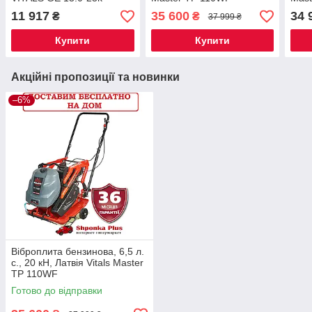
11 917
35 600
34 
₴
₴
37 999 ₴
Купити
Купити
Акційні пропозиції та новинки
–6%
Віброплита бензинова, 6,5 л.
с., 20 кН, Латвія Vitals Master
TP 110WF
Готово до відправки