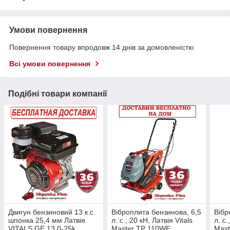
Умови повернення
Повернення товару впродовж 14 днів за домовленістю
Всі умови повернення
Подібні товари компанії
Двигун бензиновий 13 к.с.
Віброплита бензинова, 6,5
Вібр
шпонка 25,4 мм Латвія
л. с., 20 кН, Латвія Vitals
л. с.
VITALS GE 13.0-25k
Master TP 110WF
Mas