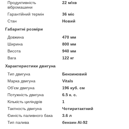
Продуктивність
22 м/хв
вібромашини
Гарантійний термін
36 міс
Стан
Новий
Габаритні розміри
Довжина
470 мм
Ширина
800 мм
Висота
940 мм
Вага
122 кг
Характеристики двигуна
Тип двигуна
Бензиновий
Марка двигуна
Vitals
Об'єм двигуна
196 куб. см
Потужність двигуна
6.5 к. с.
Кількість циліндрів
1
Тактность двигуна
Чотиритактний
Ємність паливного бака
3.6 л
Тип палива
бензин АІ-92