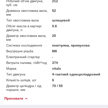
Робочий об'єм двигуна,
212
куб. см
Довжина хвостовика вала,
52
мм
Тип хвостовика вала
шлицевой
Обсяг масла в картері
0.6
двигуна, л
Діаметр хвостовика вала,
20
мм
Система охолодження
повітряна, примусова
Внутрішня різьба
M8
Електричний стартер
-
Витрата палива, г/кВт*год
374
Марка
vitals
Тип двигуна
4-тактний одноциліндровий
Кількість шліців, шт.
6
Діаметр циліндра / хід
70 / 55
поршня, мм
Приховати