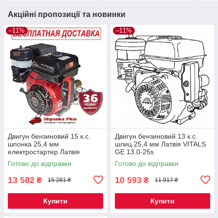
Акційні пропозиції та новинки
–11%
–11%
Двигун бензиновий 15 к.с.
Двигун бензиновий 13 к.с.
шпонка 25,4 мм
шлиц 25,4 мм Латвія VITALS
електростартер Латвія
GE 13.0-25s
VITALS GE 15.0-25ke
Готово до відправки
Готово до відправки
13 582
10 593
₴
₴
15 281 ₴
11 917 ₴
Купити
Купити