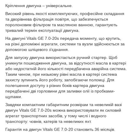
Кріплення двигуна – універсальне.
Високий рівень якості комплектуючих, професійне складання
та дворівнева фільтрація повітря, що забезпечується
поролоновим фільтром та масляною ванною, гарантують
тривалий термін експлуатації двигуна.
На двигуні Vitals GE 7.0-20s передача моменту, що крутить,
на різні допоміжні агрегати, системи та вузли здійснюється за
допомогою шліцевого з'єднання.
Для запуску двигуна використається ручний стартер. Щоб
уникнути пошкодження двигуна, за відсутності масла в картері
або недостатній його кількості передбачена аварійна система.
Таким чином, при низькому рівні масла в картері система
захисту зупинить його роботу, запобігаючи поломці. Для
полегшення доступу з різних боків картера двигуна
передбачені дві горловини для заливки олії із пробками-
щупами.
Завдяки компактним габаритним розмірам та невеликій вазі
двигун Vitals GE 7.0-20s можна використовувати як силовий
агрегат транспортних засобів, у тому числі і водного
транспорту: човнів, катерів та невеликих яхт.
Гарантія на двигун Vitals GE 7.0-20 становить 36 місяців.