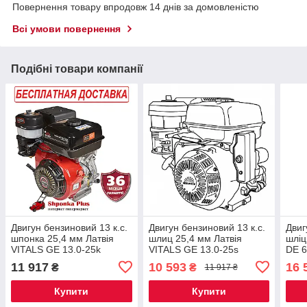
Повернення товару впродовж 14 днів за домовленістю
Всі умови повернення
Подібні товари компанії
Двигун бензиновий 13 к.с.
Двигун бензиновий 13 к.с.
Двиг
шпонка 25,4 мм Латвія
шлиц 25,4 мм Латвія
шліц
VITALS GE 13.0-25k
VITALS GE 13.0-25s
DЕ 6
11 917
10 593
16 
₴
₴
11 917 ₴
Купити
Купити