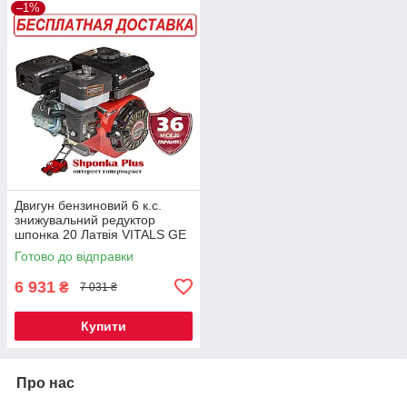
–1%
Двигун бензиновий 6 к.с.
знижувальний редуктор
шпонка 20 Латвія VITALS GE
6.0-20kr
Готово до відправки
6 931
₴
7 031 ₴
Купити
Про нас