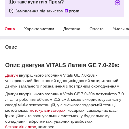
Що таке купити з Пром?
Замовлення під захистом
Опис
Характеристики
Доставка
Оплата
Умови п
Опис
Опис двигуна VITALS Латвія GE 7.0-20s:
Двигун
внутрішнього згоряння Vitals GE 7.0-20s -
універсальний бензиновий одноциліндровий чотиритактний
двигун загального призначення з повітряним охолодженням.
Двигун внутрішнього згоряння Vitals GE 7.0-20s потужністю 7,0
л. с. та робочим об'ємом 212 см3, може використовуватися у
складі міні-електростанцій, у сільськогосподарській техніці:
мотоблоках,
мотокультиваторах
, косарках, самохідних шасі,
іригаційних та зрошувальних системах, у будівельному
обладнанні: віброплитах, ударних трамбовках,
бетономішалках
, компрес.