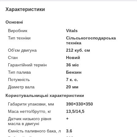
Характеристики
Основні
Виробник
Vitals
Тип техніки
Сільськогосподарська
техніка
Об'єм двигуна
212 куб. см
Стан
Новий
Гарантійний термін
36 міс
Тип палива
Бензин
Потужність
7 к. с.
Діаметр вала
20 мм
Користувальницькі характеристики
Габарити упаковки, мм
390×330×350
Маса нетто/брутто, кг
13,5/14,5
Датчик низького рівня
+
масла в двигуні
Ємність паливного бака, л
3.6