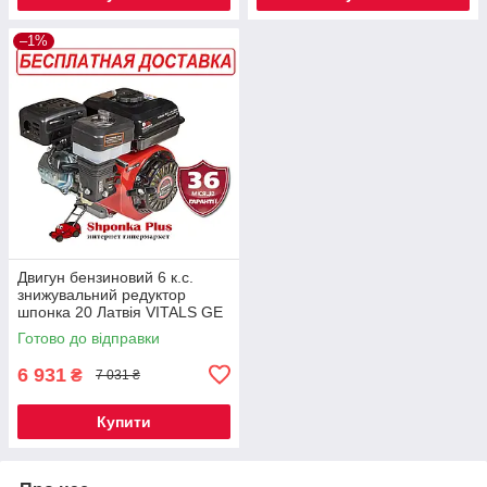
–1%
Двигун бензиновий 6 к.с.
знижувальний редуктор
шпонка 20 Латвія VITALS GE
6.0-20kr
Готово до відправки
6 931
₴
7 031 ₴
Купити