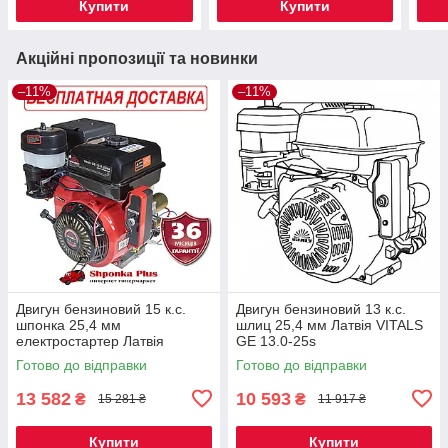
Купити
Купити
Акційні пропозиції та новинки
–11%
–11%
Двигун бензиновий 15 к.с.
Двигун бензиновий 13 к.с.
шпонка 25,4 мм
шлиц 25,4 мм Латвія VITALS
електростартер Латвія
GE 13.0-25s
VITALS GE 15.0-25ke
Готово до відправки
Готово до відправки
13 582
10 593
₴
₴
15 281 ₴
11 917 ₴
Купити
Купити