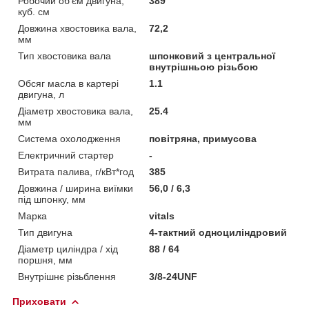
Робочий об'єм двигуна,
389
куб. см
Довжина хвостовика вала,
72,2
мм
Тип хвостовика вала
шпонковий з центральної
внутрішньою різьбою
Обсяг масла в картері
1.1
двигуна, л
Діаметр хвостовика вала,
25.4
мм
Система охолодження
повітряна, примусова
Електричний стартер
-
Витрата палива, г/кВт*год
385
Довжина / ширина виїмки
56,0 / 6,3
під шпонку, мм
Марка
vitals
Тип двигуна
4-тактний одноциліндровий
Діаметр циліндра / хід
88 / 64
поршня, мм
Внутрішнє різьблення
3/8-24UNF
Приховати