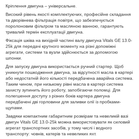
Кріплення двигуна – універсальне.
Високий рівень якості комплектуючих, професійне складання
та дворівнева фільтрація повітря, що забезпечується
поролоновим фільтром та масляною ванною, гарантують
тривалий термін експлуатації двигуна.
Фіксація шківа на вихідній частині валу двигуна Vitals GE 13.0-
25k для передачі крутного моменту на різні допоміжні
агрегати, системи та вузли здійснюється за допомогою
шпонки.
Для запуску двигуна використається ручний стартер. Щоб
уникнути пошкодження двигуна, за відсутності масла в картері
або недостатній його кількості передбачена аварійна система.
Таким чином, при низькому рівні масла в картері система
захисту зупинить його роботу, запобігаючи поломці. Для
полегшення доступу з різних боків картера двигуна
передбачені дві горловини для заливки олії із пробками-
щупами.
Завдяки компактним габаритним розмірам та невеликій вазі
двигун Vitals GE 13.0-25k можна використовувати як силовий
агрегат транспортних засобів, у тому числі і водного
транспорту: човнів, катерів та невеликих яхт.