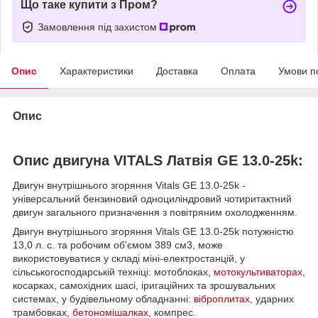
Що таке купити з Пром?
Замовлення під захистом
Опис
Характеристики
Доставка
Оплата
Умови п
Опис
Опис двигуна VITALS Латвія GE 13.0-25k:
Двигун внутрішнього згоряння Vitals GE 13.0-25k -
універсальний бензиновий одноциліндровий чотиритактний
двигун загального призначення з повітряним охолодженням.
Двигун внутрішнього згоряння Vitals GE 13.0-25k потужністю
13,0 л. с. та робочим об'ємом 389 см3, може
використовуватися у складі міні-електростанцій, у
сільськогосподарській техніці: мотоблоках,
мотокультиваторах
,
косарках, самохідних шасі, іригаційних та зрошувальних
системах, у будівельному обладнанні:
віброплитах
, ударних
трамбовках,
бетономішалках
, компрес.