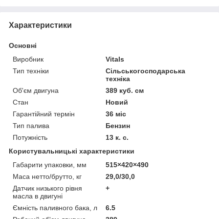
Характеристики
Основні
Виробник
Vitals
Тип техніки
Сільськогосподарська
техніка
Об'єм двигуна
389 куб. см
Стан
Новий
Гарантійний термін
36 міс
Тип палива
Бензин
Потужність
13 к. с.
Користувальницькі характеристики
Габарити упаковки, мм
515×420×490
Маса нетто/брутто, кг
29,0/30,0
Датчик низького рівня
+
масла в двигуні
Ємність паливного бака, л
6.5