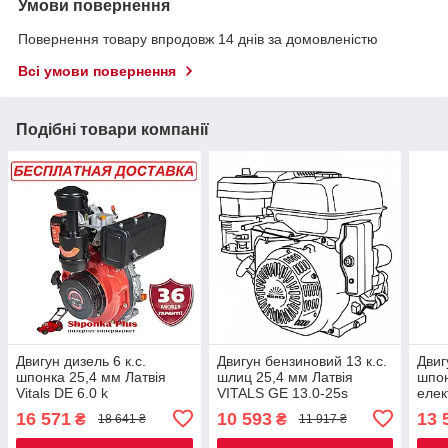
Умови повернення
Повернення товару впродовж 14 днів за домовленістю
Всі умови повернення
Подібні товари компанії
Двигун дизель 6 к.с.
Двигун бензиновий 13 к.с.
Двиг
шпонка 25,4 мм Латвія
шлиц 25,4 мм Латвія
шпон
Vitals DЕ 6.0 k
VITALS GE 13.0-25s
елек
VITA
16 571
10 593
13 
₴
₴
18 641 ₴
11 917 ₴