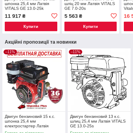
шпонка 25,4 мм Латвія
шліц 20 мм Латвія VITALS
шпон
VITALS GE 13.0-25k
GE 7.0-20s
Vital
11 917
5 563
16 
₴
₴
Купити
Купити
Акційні пропозиції та новинки
–11%
–11%
Двигун бензиновий 15 к.с.
Двигун бензиновий 13 к.с.
шпонка 25,4 мм
шлиц 25,4 мм Латвія VITALS
електростартер Латвія
GE 13.0-25s
VITALS GE 15.0-25ke
Готово до відправки
Готово до відправки