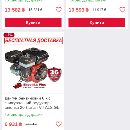
13 582
10 593
₴
₴
15 281 ₴
11 917 ₴
Купити
Купити
–1%
Двигун бензиновий 6 к.с.
знижувальний редуктор
шпонка 20 Латвія VITALS GE
6.0-20kr
Готово до відправки
6 931
₴
7 031 ₴