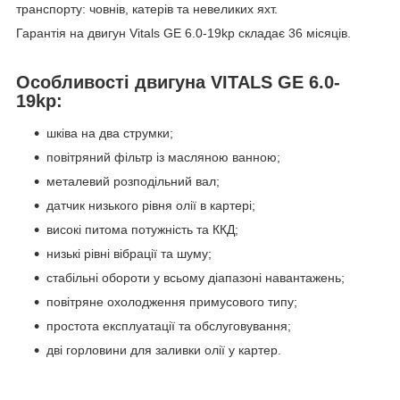
транспорту: човнів, катерів та невеликих яхт.
Гарантія на двигун Vitals GE 6.0-19kp складає 36 місяців.
Особливості двигуна VITALS GE 6.0-
19kр:
шківа на два струмки;
повітряний фільтр із масляною ванною;
металевий розподільний вал;
датчик низького рівня олії в картері;
високі питома потужність та ККД;
низькі рівні вібрації та шуму;
стабільні обороти у всьому діапазоні навантажень;
повітряне охолодження примусового типу;
простота експлуатації та обслуговування;
дві горловини для заливки олії у картер.