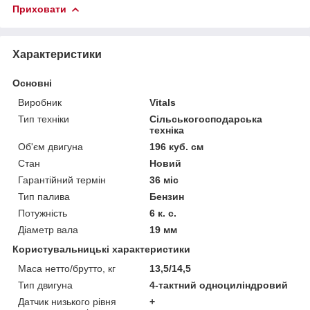
Приховати
Характеристики
Основні
Виробник
Vitals
Тип техніки
Сільськогосподарська
техніка
Об'єм двигуна
196 куб. см
Стан
Новий
Гарантійний термін
36 міс
Тип палива
Бензин
Потужність
6 к. с.
Діаметр вала
19 мм
Користувальницькі характеристики
Маса нетто/брутто, кг
13,5/14,5
Тип двигуна
4-тактний одноциліндровий
Датчик низького рівня
+