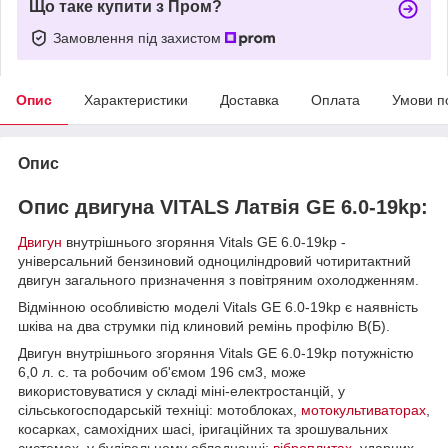
Що таке купити з Пром?
Замовлення під захистом
Опис
Характеристики
Доставка
Оплата
Умови п
Опис
Опис двигуна VITALS Латвія GE 6.0-19kр:
Двигун
внутрішнього згоряння Vitals GE 6.0-19kp -
універсальний бензиновий одноциліндровий чотиритактний
двигун загального призначення з повітряним охолодженням.
Відмінною особливістю моделі Vitals GE 6.0-19kp є наявність
шківа на два струмки під клиновий ремінь профілю B(Б).
Двигун внутрішнього згоряння Vitals GE 6.0-19kp потужністю
6,0 л. с. та робочим об'ємом 196 см3, може
використовуватися у складі міні-електростанцій, у
сільськогосподарській техніці: мотоблоках,
мотокультиваторах
,
косарках, самохідних шасі, іригаційних та зрошувальних