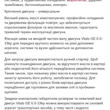
системах, у будівельному обладнанні:
віброплитах
, ударних
трамбовках, бетономішалках, компрес.
Кріплення двигуна – універсальне.
Високий рівень якості комплектуючих, професійне складання
та дворівнева фільтрація повітря, що забезпечується
поролоновим фільтром та масляною ванною, гарантують
тривалий термін експлуатації двигуна.
Фіксація шківа на вихідній частині валу двигуна Vitals GE 6.0-
19kp для передачі крутного моменту на різні допоміжні
агрегати, системи та вузли здійснюється за допомогою
шпонки.
Для запуску двигуна використається ручний стартер. Щоб
уникнути пошкодження двигуна, за відсутності масла в картері
або недостатній його кількості передбачена аварійна система.
Таким чином, при низькому рівні масла в картері система
захисту зупинить його роботу, запобігаючи поломці. Для
полегшення доступу з різних боків картера двигуна
передбачені дві горловини для заливки олії із пробками-
щупами.
Завдяки компактним габаритним розмірам та невеликій вазі
двигун Vitals GE 6.0-19kp можна використовувати як силовий
агрегат транспортних засобів, у тому числі і водного