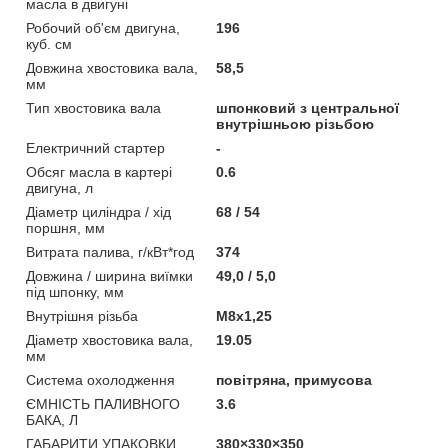
масла в двигуні
Робочий об'єм двигуна,
196
куб. см
Довжина хвостовика вала,
58,5
мм
Тип хвостовика вала
шпонковий з центральної
внутрішньою різьбою
Електричний стартер
-
Обсяг масла в картері
0.6
двигуна, л
Діаметр циліндра / хід
68 / 54
поршня, мм
Витрата палива, г/кВт*год
374
Довжина / ширина виїмки
49,0 / 5,0
під шпонку, мм
Внутрішня різьба
M8х1,25
Діаметр хвостовика вала,
19.05
мм
Система охолодження
повітряна, примусова
ЄМНІСТЬ ПАЛИВНОГО
3.6
БАКА, Л
ГАБАРИТИ УПАКОВКИ,
380×330×350