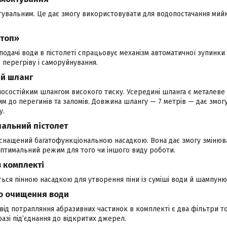
тувальним. Це дає змогу використовувати для водопостачання мийк
стоп»
подачі води в пістолеті спрацьовує механізм автоматичної зупинки 
 перегріву і саморуйнування.
ий шланг
осостійким шлангом високого тиску. Усередині шланга є металеве
им до перегинів та заломів. Довжина шлангу — 7 метрів — дає змогу
у.
альний пістолет
оснащений багатофункціональною насадкою. Вона дає змогу змінюв
оптимальний режим для того чи іншого виду роботи.
в комплекті
ся пінною насадкою для утворення піни із суміші води й шампуню, 
о очищення води
від потрапляння абразивних частинок в комплекті є два фільтри т
разі під’єднання до відкритих джерел.