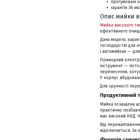
прогумовані к
гарантія 36 міс
Опис мийки ви
Мийка високого ти
ефективного очище
Дана модель харак
господарстві для о
і автомийках — для
Приводний електрод
інструмент — пісто
перенесення, коту
У корпус вбудован
Для зручності пер
Продуктивний т
Мийка оснащена ас
практично позбавле
має високий ККД. Ч
Від перевантаженн
відключається. За 
Функція самов