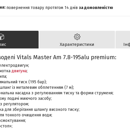
повернення товару протягом 14 днів
за домовленістю
пис
Характеристики
Ін
оделі Vitals Master Am 7.8-195alu premium:
електродвигун;
бмотка
двигуна
;
мпа;
мальний тиск (195 бар);
шланг із металевим обплетенням (7 м);
ональна насадка з регулюванням тиску та форми струменя;
єму подачі миючого засобу;
 з регулятором;
а для зберігання шлангу високого тиску;
ля тонкого очищення води;
всмоктування;
стоп»;