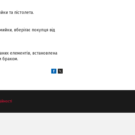
йки та пістолета.
 мийки, вберігає покупця від
ваних елементів, встановлена
м браком.
ійності