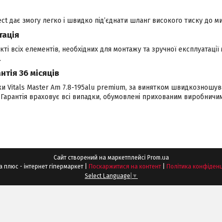
ct дає змогу легко і швидко під’єднати шланг високого тиску до ми
тація
кті всіх елементів, необхідних для монтажу та зручної експлуатації
.
тія 36 місяців
ки Vitals Master Am 7.8-195alu premium, за винятком швидкозношу
в. Гарантія враховує всі випадки, обумовлені прихованим виробничи
Сайт створений на маркетплейсі
Prom.ua
Шпонка плюс - інтернет гіпермаркет |
Поскаржитися на контент
|
Політика конфіденц
Select Language
▼