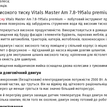
олеса;
яців.
сокого тиску Vitals Master Am 7.8-195alu prem
ску
Vitals Master Am 7.8-195alu premium — побутовий інструмент п
ння поверхонь від забруднень струменем води під високим тиско
теризується високою продуктивністю. Використовується в домаш
чищення від бруду фасадів і елементів будівель, паркових меблів,
 миття автомобілів, тракторів, катерів, мотоблоків, газонокосарок і
вигун і насос високого тиску поміщені у спільний корпус із міцн
лет з форсункою — під’єднаний до насоса міцним довгим шлангом. 
шку для змотування шланга високого тиску, кріплення для пістоле
а ємність для шампуню.
еміщення майданчиком мийка оснащена двома колесами з гумовими
а довговічний двигун
инхронним (безщітковим) електродвигуном потужністю 2500 Вт. 
ний частин, що труться. Він на відміну від щіткового раціональні
ерез це менше гріється та має значно більший моторесурс.
я й перегріву двигун захищає датчик температури. Якщо двигун пе
кілька хвилин, після того як охолоне, двигун знову готовий до робо
смоктування