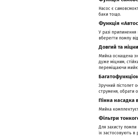
Насос є самовсмок
баки тощо.
Функція «Авто
У разі припинення 
вберегти помпу від
Довгий та міцн
Мийка оснащена зн
дуже міцним, стійк
переміщаючи мийк
Багатофункціон
Зручний пістолет 
струменя, обрати 
Пінна насадка 
Мийка комплектуєть
Фільтри тонког
Для захисту помпи 
їх застосовують в 