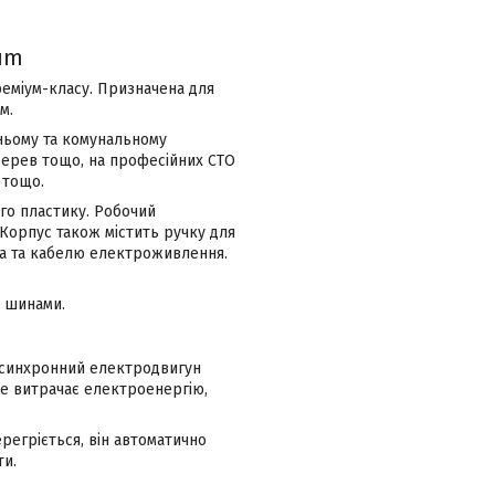
ium
реміум-класу. Призначена для
м.
ньому та комунальному
 дерев тощо, на професійних СТО
 тощо.
ого пластику. Робочий
Корпус також містить ручку для
та та кабелю електроживлення.
 шинами.
Асинхронний електродвигун
ше витрачає електроенергію,
регріється, він автоматично
ти.