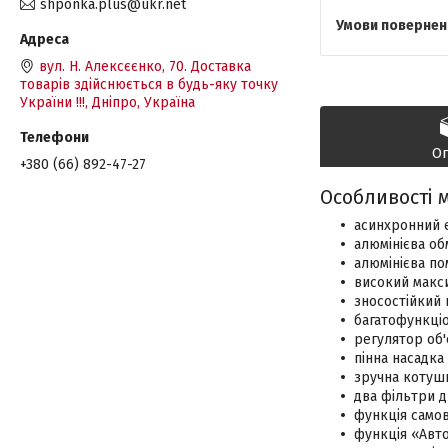
shponka.plus@ukr.net
вул. Н. Алексєєнко, 70. Доставка
товарів здійснюється в будь-яку точку
України !!!, Дніпро, Україна
О
+380 (66) 892-47-27
Особливості м
асинхронний 
алюмінієва о
алюмінієва по
високий макси
зносостійкий 
багатофункці
регулятор об'
пінна насадка
зручна котушк
два фільтри д
функція само
функція «Авто