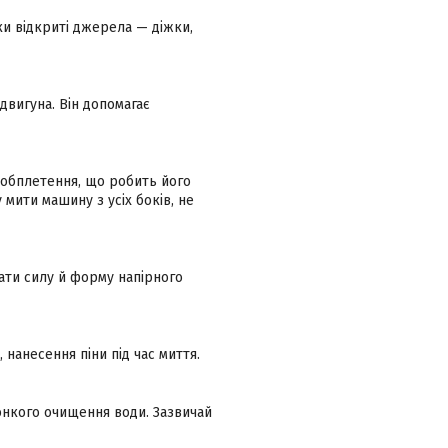
и відкриті джерела — діжки,
двигуна. Він допомагає
 обплетення, що робить його
 мити машину з усіх боків, не
ати силу й форму напірного
нанесення піни під час миття.
онкого очищення води. Зазвичай