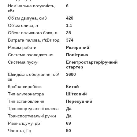
Номінальна потужність,
6
кВт
Об'єм двигуна, см3
420
Об'єм оливи, л
1.1
Обсяг паливного бака, л
25
Витрата палива, г/кВт·год
374
Режим роботи
Резервний
Система охолодження
Повітряна
Система пуску
Електростартер/ручний
стартер
Швидкість обертання, об/
3600
хв
Країна-виробник
Китай
Тип альтернатора
Щітковий
Тип встановлення
Пересувний
Транспортувальні колеса
Да
Транспортувальні ручки
Да
Рівень шуму, дБ
69
Частота, Гц
50