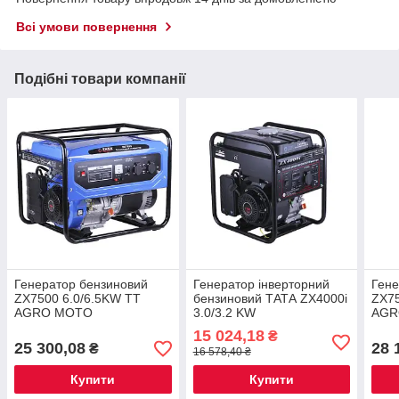
Всі умови повернення
Подібні товари компанії
Генератор бензиновий
Генератор інверторний
Гене
ZX7500 6.0/6.5KW TT
бензиновий ТАТА ZX4000i
ZX75
AGRO MOTO
3.0/3.2 KW
AGR
елек
15 024,18
₴
25 300,08
28 
₴
16 578,40 ₴
Купити
Купити