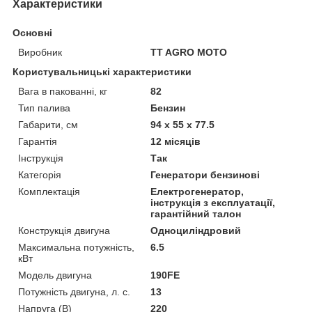
Характеристики
Основні
Виробник
TT AGRO MOTO
Користувальницькі характеристики
Вага в пакованні, кг
82
Тип палива
Бензин
Габарити, см
94 х 55 х 77.5
Гарантія
12 місяців
Інструкція
Так
Категорія
Генератори бензинові
Комплектація
Електрогенератор,
інструкція з експлуатації,
гарантійний талон
Конструкція двигуна
Одноциліндровий
Максимальна потужність,
6.5
кВт
Модель двигуна
190FE
Потужність двигуна, л. с.
13
Напруга (В)
220