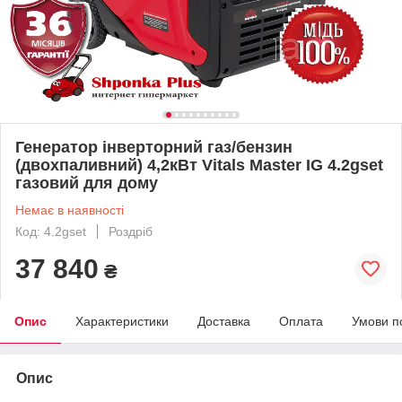
Генератор інверторний газ/бензин
(двохпаливний) 4,2кВт Vitals Master IG 4.2gset
газовий для дому
Немає в наявності
Код: 4.2gset
Роздріб
37 840
₴
Опис
Характеристики
Доставка
Оплата
Умови п
Опис