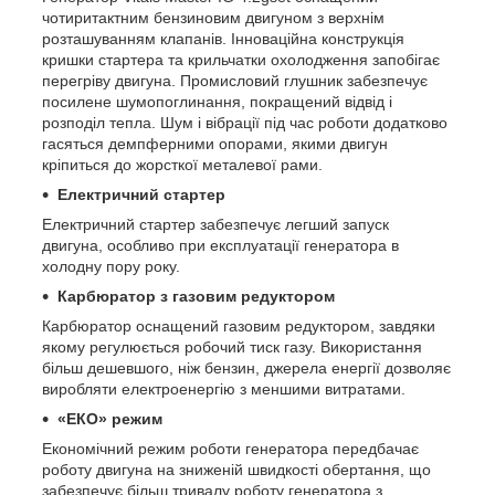
чотиритактним бензиновим двигуном з верхнім
розташуванням клапанів. Інноваційна конструкція
кришки стартера та крильчатки охолодження запобігає
перегріву двигуна. Промисловий глушник забезпечує
посилене шумопоглинання, покращений відвід і
розподіл тепла. Шум і вібрації під час роботи додатково
гасяться демпферними опорами, якими двигун
кріпиться до жорсткої металевої рами.
Електричний стартер
Електричний стартер забезпечує легший запуск
двигуна, особливо при експлуатації генератора в
холодну пору року.
Карбюратор з газовим редуктором
Карбюратор оснащений газовим редуктором, завдяки
якому регулюється робочий тиск газу. Використання
більш дешевшого, ніж бензин, джерела енергії дозволяє
виробляти електроенергію з меншими витратами.
«ЕКО» режим
Економічний режим роботи генератора передбачає
роботу двигуна на зниженій швидкості обертання, що
забезпечує більш тривалу роботу генератора з