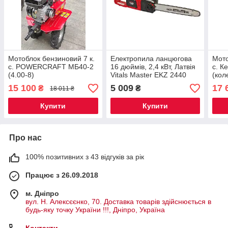
Мотоблок бензиновий 7 к.
Електропила ланцюгова
Мото
с. POWERCRAFT МБ40-2
16 дюймів, 2,4 кВт, Латвія
с. К
(4.00-8)
Vitals Master EKZ 2440
(кол
та г
15 100
5 009
17 
₴
₴
18 011 ₴
Купити
Купити
Про нас
100% позитивних з 43 відгуків за рік
Працює з 26.09.2018
м. Дніпро
вул. Н. Алексєєнко, 70. Доставка товарів здійснюється в
будь-яку точку України !!!, Дніпро, Україна