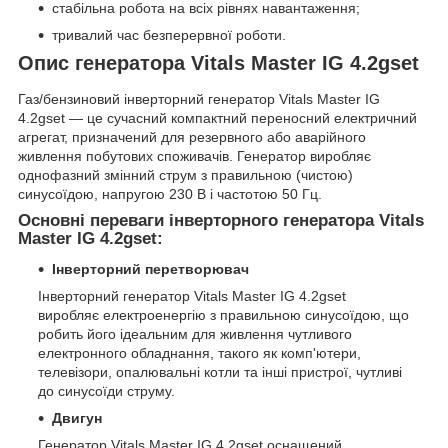
стабільна робота на всіх рівнях навантаження;
тривалий час безперервної роботи.
Опис генератора Vitals Master IG 4.2gset
Газ/бензиновий інверторний генератор Vitals Master IG
4.2gset — це сучасний компактний переносний електричний
агрегат, призначений для резервного або аварійного
живлення побутових споживачів. Генератор виробляє
однофазний змінний струм з правильною (чистою)
синусоїдою, напругою 230 В і частотою 50 Гц.
Основні переваги інверторного генератора Vitals
Master IG 4.2gset:
Інверторний перетворювач
Інверторний генератор Vitals Master IG 4.2gset
виробляє електроенергію з правильною синусоїдою, що
робить його ідеальним для живлення чутливого
електронного обладнання, такого як комп'ютери,
телевізори, опалювальні котли та інші пристрої, чутливі
до синусоїди струму.
Двигун
Генератор Vitals Master IG 4.2gset оснащений