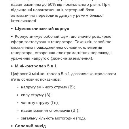
навантаженням до 50% від номінального рівня. При
підвищенні навантаження інверторний блок
автоматично переводить двигун у режим більшої
інтенсивності.
Шумопоглинаючий корпус
Корпус знижує робочий шум, що значно розширює
сфери застосування генератора. Також він запобігає
механічним пошкодженням основних елементів
генератора, створенню електромагнітних перешкод і
ураженню напругою (захисне заземлення).
Міні-контролер 5 в 1
Цифровий міні-контролер 5 в 1 дозволяє контролювати
п'ять основних показників:
напругу змінного струму (В);
силу струму (А);
частоту струму (Гц);
навантаження споживачів (Вт);
загальну кількість мотогодин (год).
Силовий вихід