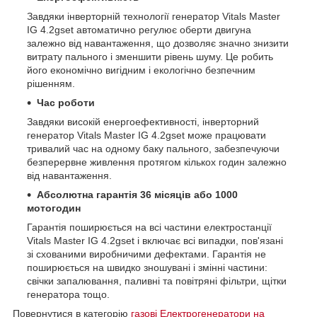
Завдяки інверторній технології генератор Vitals Master
IG 4.2gset автоматично регулює оберти двигуна
залежно від навантаження, що дозволяє значно знизити
витрату пального і зменшити рівень шуму. Це робить
його економічно вигідним і екологічно безпечним
рішенням.
Час роботи
Завдяки високій енергоефективності, інверторний
генератор Vitals Master IG 4.2gset може працювати
тривалий час на одному баку пального, забезпечуючи
безперервне живлення протягом кількох годин залежно
від навантаження.
Абсолютна гарантія 36 місяців або 1000
мотогодин
Гарантія поширюється на всі частини електростанції
Vitals Master IG 4.2gset і включає всі випадки, пов'язані
зі схованими виробничими дефектами. Гарантія не
поширюється на швидко зношувані і змінні частини:
свічки запалювання, паливні та повітряні фільтри, щітки
генератора тощо.
Повернутися в категорію
газові Електрогенератори на