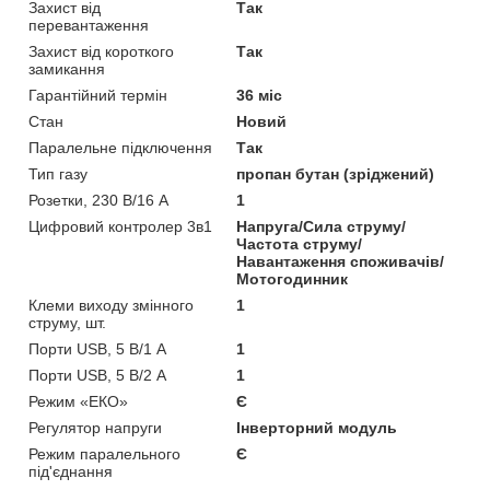
Захист від
Так
перевантаження
Захист від короткого
Так
замикання
Гарантійний термін
36 міс
Стан
Новий
Паралельне підключення
Так
Тип газу
пропан бутан (зріджений)
Розетки, 230 В/16 А
1
Цифровий контролер 3в1
Напруга/Сила струму/
Частота струму/
Навантаження споживачів/
Мотогодинник
Клеми виходу змінного
1
струму, шт.
Порти USB, 5 В/1 А
1
Порти USB, 5 В/2 А
1
Режим «ЕКО»
Є
Регулятор напруги
Інверторний модуль
Режим паралельного
Є
під'єднання