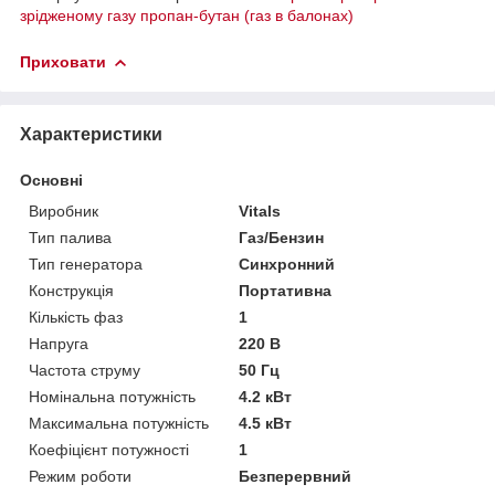
зрідженому газу пропан-бутан (газ в балонах)
Приховати
Характеристики
Основні
Виробник
Vitals
Тип палива
Газ/Бензин
Тип генератора
Синхронний
Конструкція
Портативна
Кількість фаз
1
Напруга
220 В
Частота струму
50 Гц
Номінальна потужність
4.2 кВт
Максимальна потужність
4.5 кВт
Коефіцієнт потужності
1
Режим роботи
Безперервний