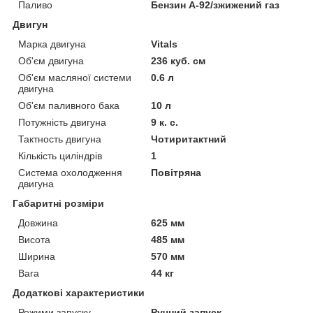
Паливо
Бензин А-92/зжижений газ
Двигун
Марка двигуна
Vitals
Об'єм двигуна
236 куб. см
Об'єм масляної системи
0.6 л
двигуна
Об'єм паливного бака
10 л
Потужність двигуна
9 к. с.
Тактность двигуна
Чотиритактний
Кількість циліндрів
1
Система охолодження
Повітряна
двигуна
Габаритні розміри
Довжина
625 мм
Висота
485 мм
Ширина
570 мм
Вага
44 кг
Додаткові характеристики
Режими запуску
Ручний запуск,