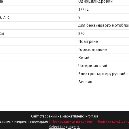
на
Одноциліндровий
177FE
 л. с.
9
Для бензинового мотобло
.см
270
Повітряне
Горизонтальне
Китай
Чотиритактний
Електростартер/ручний с
Бензин
Сайт створений на маркетплейсі
Prom.ua
Шпонка плюс - інтернет гіпермаркет |
Поскаржитися на контент
|
Політика конфіденц
Select Language
▼