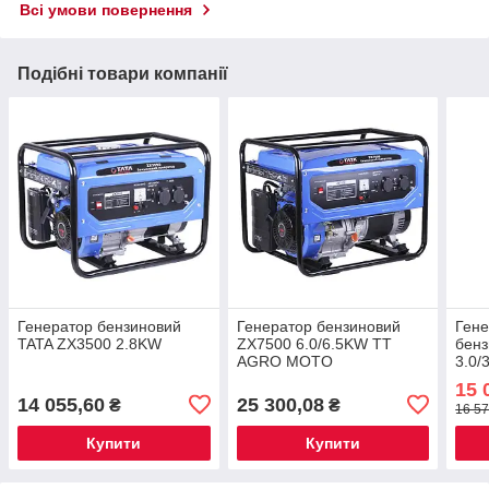
Всі умови повернення
Подібні товари компанії
Генератор бензиновий
Генератор бензиновий
Гене
TATA ZX3500 2.8KW
ZX7500 6.0/6.5KW TT
бенз
AGRO MOTO
3.0/
15 
14 055,60
25 300,08
₴
₴
16 57
Купити
Купити