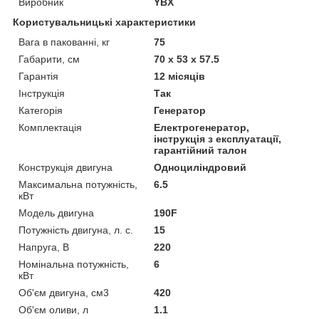
Виробник
YBX
Користувальницькі характеристики
Вага в пакованні, кг
75
Габарити, см
70 х 53 х 57.5
Гарантія
12 місяців
Інструкція
Так
Категорія
Генератор
Комплектація
Електрогенератор,
інструкція з експлуатації,
гарантійний талон
Конструкція двигуна
Одноциліндровий
Максимальна потужність,
6.5
кВт
Модель двигуна
190F
Потужність двигуна, л. с.
15
Напруга, В
220
Номінальна потужність,
6
кВт
Об'єм двигуна, см3
420
Об'єм оливи, л
1.1