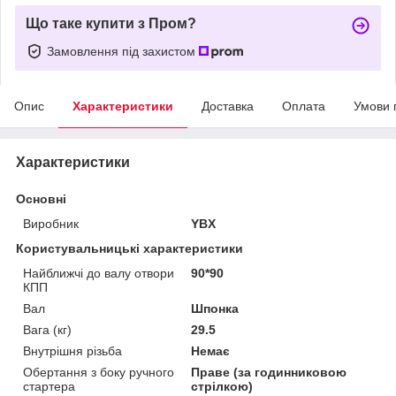
Що таке купити з Пром?
Замовлення під захистом
Опис
Характеристики
Доставка
Оплата
Умови 
Характеристики
Основні
Виробник
YBX
Користувальницькі характеристики
Найближчі до валу отвори
90*90
КПП
Вал
Шпонка
Вага (кг)
29.5
Внутрішня різьба
Немає
Обертання з боку ручного
Праве (за годинниковою
стартера
стрілкою)