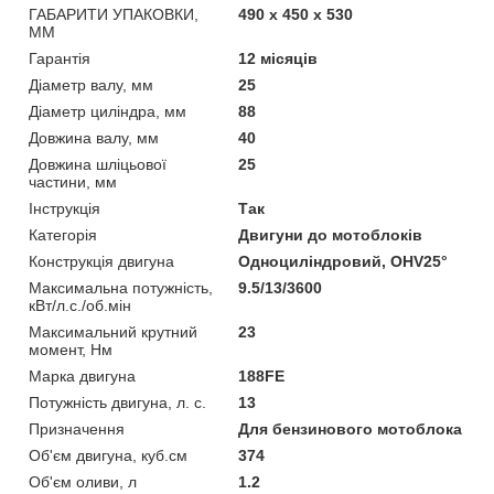
ГАБАРИТИ УПАКОВКИ,
490 x 450 x 530
ММ
Гарантія
12 місяців
Діаметр валу, мм
25
Діаметр циліндра, мм
88
Довжина валу, мм
40
Довжина шліцьової
25
частини, мм
Інструкція
Так
Категорія
Двигуни до мотоблоків
Конструкція двигуна
Одноциліндровий, OHV25°
Максимальна потужність,
9.5/13/3600
кВт/л.с./об.мін
Максимальний крутний
23
момент, Нм
Марка двигуна
188FE
Потужність двигуна, л. с.
13
Призначення
Для бензинового мотоблока
Об'єм двигуна, куб.см
374
Об'єм оливи, л
1.2