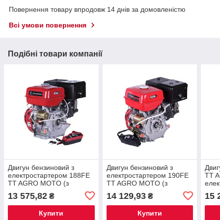
Повернення товару впродовж 14 днів за домовленістю
Всі умови повернення
Подібні товари компанії
Двигун бензиновий з
Двигун бензиновий з
Двиг
електростартером 188FE
електростартером 190FE
TT 
TT AGRO MOTO (з
TT AGRO MOTO (з
елек
виходом вала під шпону,
виходом вала під шпону,
вала
13 575,82
14 129,93
15 
₴
₴
25 мм) 13 л.с.
25 мм) 15 л.
к.с.
Купити
Купити