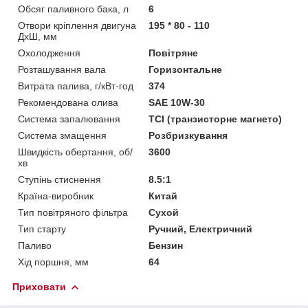
Обсяг паливного бака, л
6
Отвори кріплення двигуна
195 * 80 - 110
ДхШ, мм
Охолодження
Повітряне
Розташування вала
Горизонтальне
Витрата палива, г/кВт·год
374
Рекомендована олива
SAE 10W-30
Система запалювання
ТСI (транзисторне магнето)
Система змащення
Розбризкування
Швидкість обертання, об/
3600
хв
Ступінь стиснення
8.5:1
Країна-виробник
Китай
Тип повітряного фільтра
Сухой
Тип старту
Ручний, Електричний
Паливо
Бензин
Хід поршня, мм
64
Приховати