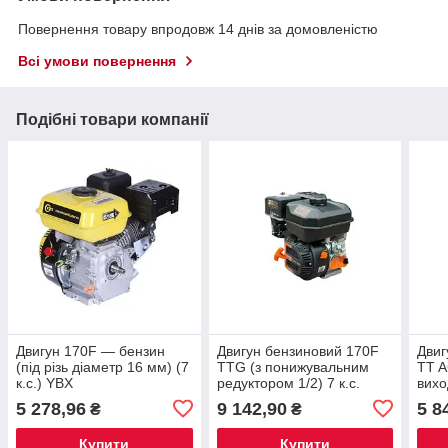
Повернення товару впродовж 14 днів за домовленістю
Всі умови повернення
Подібні товари компанії
Двигун 170F — бензин
Двигун бензиновий 170F
Двиг
(під різь діаметр 16 мм) (7
TTG (з понижувальним
TT 
к.с.) YBX
редуктором 1/2) 7 к.с.
вихо
25 м
5 278,96
9 142,90
5 8
₴
₴
Купити
Купити