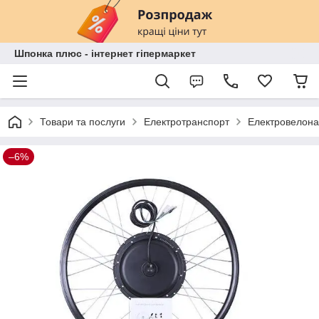
Шпонка плюс - інтернет гіпермаркет
Товари та послуги
Електротранспорт
Електровелон
–6%