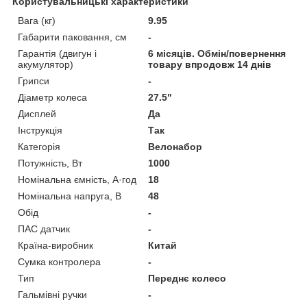
Користувальницькі характеристики
Вага (кг)
9.95
Габарити паковання, см
-
Гарантія (двигун і
6 місяців. Обмін/повернення
акумулятор)
товару впродовж 14 днів
Грипси
-
Діаметр колеса
27.5"
Дисплей
Да
Інструкція
Так
Категорія
Велонабор
Потужність, Вт
1000
Номінальна ємність, А·год
18
Номінальна напруга, В
48
Обід
-
ПАС датчик
-
Країна-виробник
Китай
Сумка контролера
-
Тип
Переднє колесо
Гальмівні ручки
-