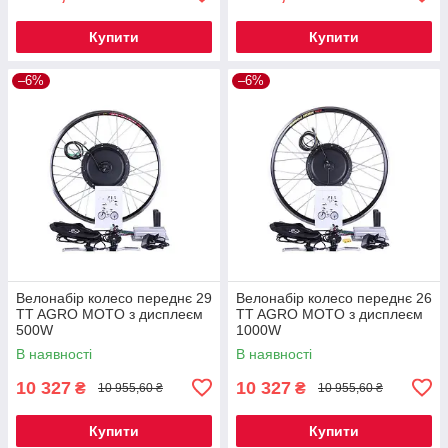
Купити
Купити
–6%
–6%
Велонабір колесо переднє 29
Велонабір колесо переднє 26
TT AGRO MOTO з дисплеєм
TT AGRO MOTO з дисплеєм
500W
1000W
В наявності
В наявності
10 327
10 327
₴
₴
10 955,60 ₴
10 955,60 ₴
Купити
Купити