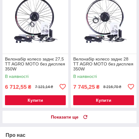
Велонабір колесо заднє 27,5
Велонабір колесо заднє 28
TT AGRO MOTO без дисплея
TT AGRO MOTO без дисплея
350W
350W
В наявності
В наявності
6 712,55
7 745,25
₴
₴
7 121,14 ₴
8 216,70 ₴
Купити
Купити
Показати ще
Про нас