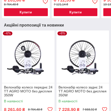
₴
₴
8 764,48 ₴
7 121,14 ₴
10 13
Купити
Купити
Акційні пропозиції та новинки
–6%
–6%
Велонабір колесо переднє 24
Велонабір колесо заднє 24
TT AGRO MOTO без дисплея
TT AGRO MOTO без дисплея
350W
350W
В наявності
В наявності
8 261,60
7 228,90
₴
₴
8 764,48 ₴
7 668,92 ₴