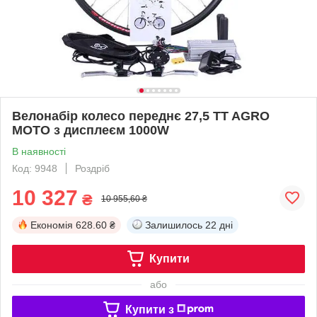
Велонабір колесо переднє 27,5 TT AGRO
MOTO з дисплеєм 1000W
В наявності
Код: 9948
Роздріб
10 327
₴
10 955,60 ₴
Економія
628.60 ₴
Залишилось
22 дні
Купити
або
Купити з