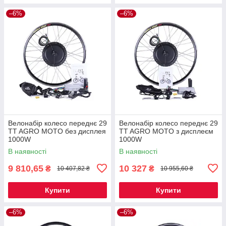
–6%
–6%
Велонабір колесо переднє 29
Велонабір колесо переднє 29
TT AGRO MOTO без дисплея
TT AGRO MOTO з дисплеєм
1000W
1000W
В наявності
В наявності
9 810,65
10 327
₴
₴
10 407,82 ₴
10 955,60 ₴
Купити
Купити
–6%
–6%