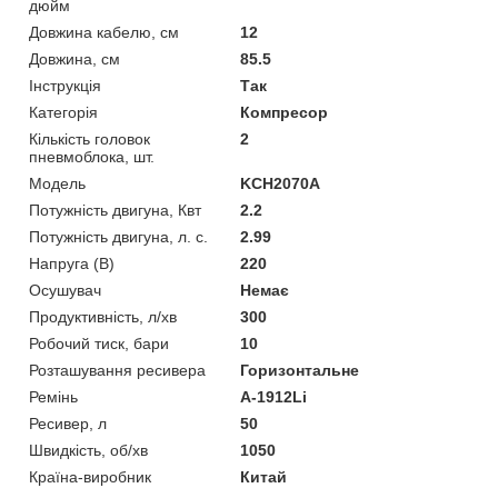
дюйм
Довжина кабелю, см
12
Довжина, см
85.5
Інструкція
Так
Категорія
Компресор
Кількість головок
2
пневмоблока, шт.
Мoдель
KCH2070A
Потужність двигуна, Квт
2.2
Потужність двигуна, л. с.
2.99
Напруга (В)
220
Осушувач
Немає
Продуктивність, л/хв
300
Робочий тиск, бари
10
Розташування ресивера
Горизонтальне
Ремінь
А-1912Li
Ресивер, л
50
Швидкість, об/хв
1050
Країна-виробник
Китай