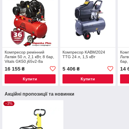
Компресор ремінний
Компресор KABM2024
Комп
Латвія 50 л, 2,1 кВт, 8 бар,
TTG 24 л, 1,5 кВт
Латв
Vitals GK50.j65v2-8a
бар,
GK55
16 155
5 406
14 
₴
₴
Купити
Купити
Акційні пропозиції та новинки
–3%