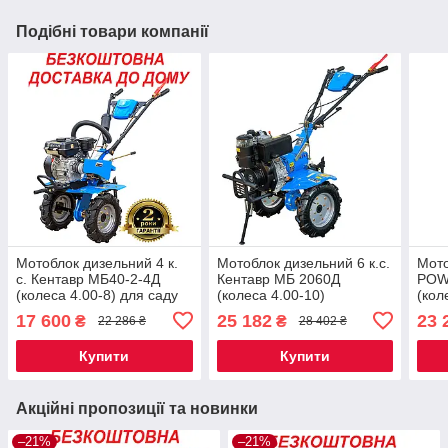
Подібні товари компанії
Мотоблок дизельний 4 к.
Мотоблок дизельний 6 к.с.
Мото
с. Кентавр МБ40-2-4Д
Кентавр МБ 2060Д
POW
(колеса 4.00-8) для саду
(колеса 4.00-10)
(кол
та городу
17 600
25 182
23 
₴
₴
22 286 ₴
28 402 ₴
Купити
Купити
Акційні пропозиції та новинки
–21%
–21%