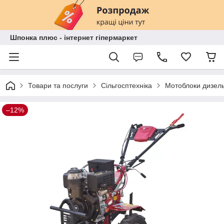
Шпонка плюс - інтернет гіпермаркет
Товари та послуги
Сільгосптехніка
Мотоблоки дизель
–12%