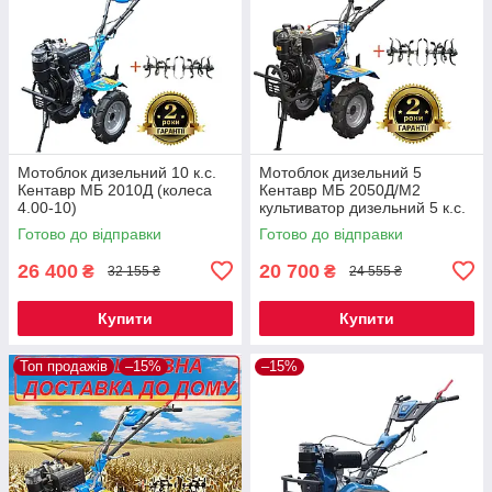
Мотоблок дизельний 10 к.с.
Мотоблок дизельний 5
Кентавр МБ 2010Д (колеса
Кентавр МБ 2050Д/М2
4.00-10)
культиватор дизельний 5 к.с.
для саду городу
Готово до відправки
Готово до відправки
26 400
20 700
₴
₴
32 155 ₴
24 555 ₴
Купити
Купити
Топ продажів
–15%
–15%