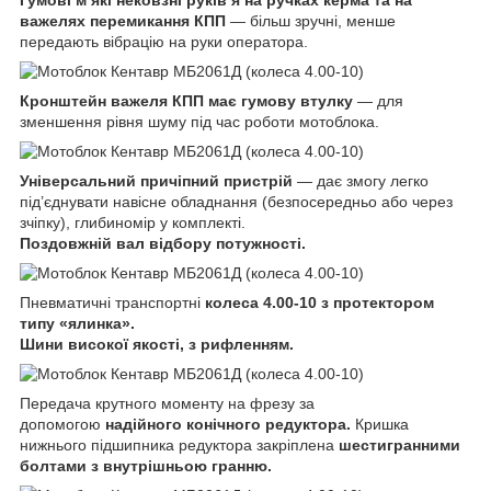
Гумові м’які нековзні руків’я на ручках керма та на
важелях перемикання КПП
— більш зручні, менше
передають вібрацію на руки оператора.
Кронштейн важеля КПП має гумову втулку
— для
зменшення рівня шуму під час роботи мотоблока.
Універсальний причіпний пристрій
— дає змогу легко
під’єднувати навісне обладнання (безпосередньо або через
зчіпку), глибиномір у комплекті.
Поздовжній вал відбору потужності.
Пневматичні транспортні
колеса 4.00-10 з протектором
типу «ялинка».
Шини високої якості, з рифленням.
Передача крутного моменту на фрезу за
допомогою
надійного конічного редуктора.
Кришка
нижнього підшипника редуктора закріплена
шестигранними
болтами з внутрішньою гранню.