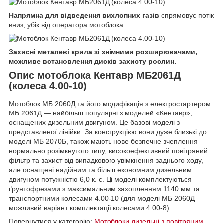
Напрямна для відведення вихлопних газів
спрямовує потік
вниз, убік від оператора мотоблока.
Захисні металеві крила зі знімними розширювачами,
можливе встановлення дисків захисту рослин.
Опис мотоблока Кентавр МБ2061Д
(колеса 4.00-10)
Мотоблок МБ 2060Д та його модифікація з електростартером
МБ 2061Д — найбільш популярні з моделей «Кентавр»,
оснащених дизельним двигуном. Це базові моделі з
представленої лінійки. За конструкцією вони дуже близькі до
моделі МБ 2070Б, також мають нове безпечне зчеплення
нормально розімкнутого типу, високоефективний повітряний
фільтр та захист від випадкового увімкнення заднього ходу,
але оснащені надійним та більш економним дизельним
двигуном потужністю 6,0 к. с. Ці моделі комплектуються
ґрунтофрезами з максимальним захопленням 1140 мм та
транспортними колесами 4.00-10 (для моделі МБ 2060Д
можливий варіант комплектації колесами 4.00-8).
Повернутися у категорію:
Мотоблоки дизельні з повітряним