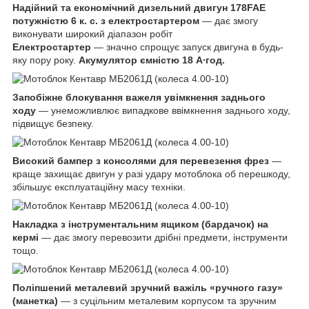
Надійний та економічний дизельний двигун 178FAЕ
потужністю 6 к. с. з електростартером
— дає змогу
виконувати широкий діапазон робіт
Електростартер
— значно спрощує запуск двигуна в будь-
яку пору року.
Акумулятор ємністю 18 А∙год.
Запобіжне блокування важеля увімкнення заднього
ходу
— унеможливлює випадкове ввімкнення заднього ходу,
підвищує безпеку.
Високий бампер з консолями для перевезення фрез
—
краще захищає двигун у разі удару мотоблока об перешкоду,
збільшує експлуатаційну масу техніки.
Накладка з інструментальним ящиком (бардачок) на
кермі
— дає змогу перевозити дрібні предмети, інструменти
тощо.
Поліпшений металевий зручний важіль «ручного газу»
(манетка)
— з суцільним металевим корпусом та зручним