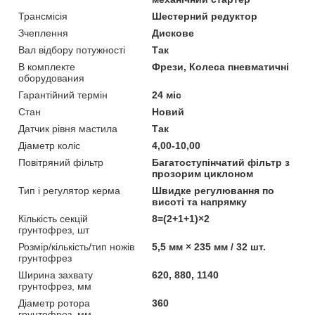
Трансмісія
Шестерний редуктор
Зчеплення
Дискове
Вал відбору потужності
Так
В комплекте
Фрези, Колеса пневматичні
оборудования
Гарантійний термін
24 міс
Стан
Новий
Датчик рівня мастила
Так
Діаметр коліс
4,00-10,00
Повітряний фільтр
Багатоступінчатий фільтр з
прозорим циклоном
Тип і регулятор керма
Швидке регулювання по
висоті та напрямку
Кількість секцій
8=(2+1+1)×2
грунтофрез, шт
Розмір/кількість/тип ножів
5,5 мм × 235 мм / 32 шт.
грунтофрез
Ширина захвату
620, 880, 1140
грунтофрез, мм
Діаметр ротора
360
грунтофрез, мм