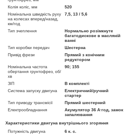
Колія коліс, мм
520
Номінальна швидкість руху
7,5, 13 / 5,6
на колесах вперед/назад,
км/год
Тип зчеплення
Нормально розімкнуте
багатодискове в масляній
ванні
Тип коробки передач
Шестерна
Привід фрези
Прямий з конічним
редуктором
Номінальна частота
90; 155
обертання грунтофрез, об/
хв
ЗІП
В комплекті
Система запуску двигуна
Електричний/ручний
стартер
Тип приводу трансмісії
Прямий шестерний
Електрообладнання
Акумулятор 36 А∙год, замок
запалювання
Характеристики двигуна внутрішнього згоряння
Потужність двигуна
6 к. с.