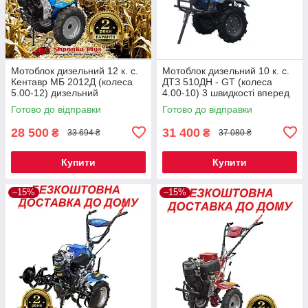
Мотоблок дизельний 12 к. с.
Мотоблок дизельний 10 к. с.
Кентавр МБ 2012Д (колеса
ДТЗ 510ДН - GT (колеса
5.00-12) дизельний
4.00-10) 3 швидкості вперед
культиватор безкоштовна
БЕЗКОШТОВНА ДОСТАВКА
Готово до відправки
Готово до відправки
доставка чек
28 500
31 400
₴
₴
33 694 ₴
37 080 ₴
Купити
Купити
–15%
–15%