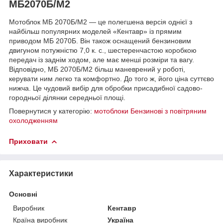
МБ2070Б/М2
Мотоблок МБ 2070Б/М2 — це полегшена версія однієї з
найбільш популярних моделей «Кентавр» із прямим
приводом МБ 2070Б. Він також оснащений бензиновим
двигуном потужністю 7,0 к. с., шестеренчастою коробкою
передач із заднім ходом, але має менші розміри та вагу.
Відповідно, МБ 2070Б/М2 більш маневрений у роботі,
керувати ним легко та комфортно. До того ж, його ціна суттєво
нижча. Це чудовий вибір для обробки присадибної садово-
городньої ділянки середньої площі.
Повернутися у категорію:
мотоблоки Бензинові з повітряним
охолодженням
Приховати
Характеристики
Основні
Виробник
Кентавр
Країна виробник
Україна