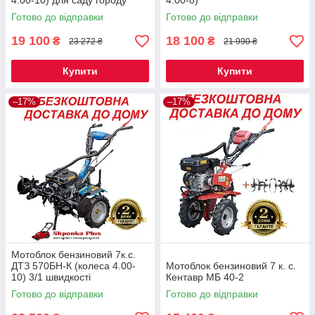
4.00-10) для саду городу
4.00-8)
Готово до відправки
Готово до відправки
19 100
18 100
₴
₴
23 272 ₴
21 990 ₴
Купити
Купити
–17%
–17%
Мотоблок бензиновий 7к.с.
ДТЗ 570БН-К (колеса 4.00-
Мотоблок бензиновий 7 к. с.
10) 3/1 швидкості
Кентавр МБ 40-2
Готово до відправки
Готово до відправки