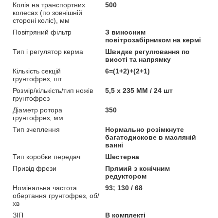
Колія на транспортних
500
колесах (по зовнішній
стороні коліс), мм
Повітряний фільтр
З виносним
повітрозабірником на кермі
Тип і регулятор керма
Швидке регулювання по
висоті та напрямку
Кількість секцій
6=(1+2)+(2+1)
грунтофрез, шт
Розмір/кількість/тип ножів
5,5 х 235 ММ / 24 шт
грунтофрез
Діаметр ротора
350
грунтофрез, мм
Тип зчеплення
Нормально розімкнуте
багатодискове в масляній
ванні
Тип коробки передач
Шестерна
Привід фрези
Прямий з конічним
редуктором
Номінальна частота
93; 130 / 68
обертання грунтофрез, об/
хв
ЗІП
В комплекті