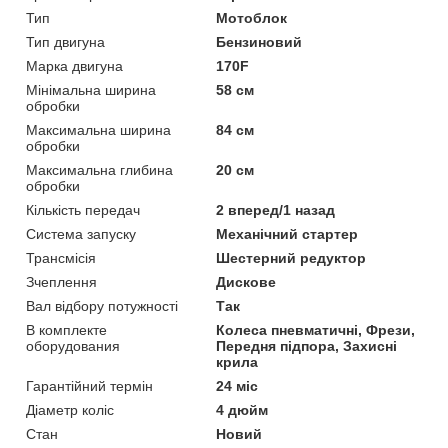
Тип
Мотоблок
Тип двигуна
Бензиновий
Марка двигуна
170F
Мінімальна ширина
58 см
обробки
Максимальна ширина
84 см
обробки
Максимальна глибина
20 см
обробки
Кількість передач
2 вперед/1 назад
Система запуску
Механічний стартер
Трансмісія
Шестерний редуктор
Зчеплення
Дискове
Вал відбору потужності
Так
В комплекте
Колеса пневматичні, Фрези,
оборудования
Передня підпора, Захисні
крила
Гарантійний термін
24 міс
Діаметр коліс
4 дюйм
Стан
Новий