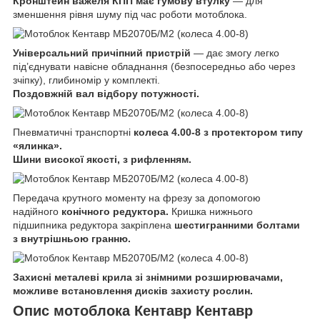
Кронштейн важеля КПП має гумову втулку
— для
зменшення рівня шуму під час роботи мотоблока.
Універсальний причіпний пристрій
— дає змогу легко
під’єднувати навісне обладнання (безпосередньо або через
зчіпку), глибиномір у комплекті.
Поздовжній вал відбору потужності.
Пневматичні транспортні
колеса 4.00-8 з протектором типу
«ялинка».
Шини високої якості, з рифленням.
Передача крутного моменту на фрезу за допомогою
надійного
конічного редуктора.
Кришка нижнього
підшипника редуктора закріплена
шестигранними болтами
з внутрішньою гранню.
Захисні металеві крила зі знімними розширювачами,
можливе встановлення дисків захисту рослин.
Опис мотоблока Кентавр Кентавр