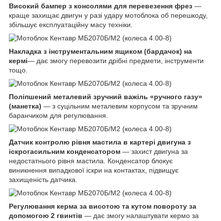
Високий бампер з консолями для перевезення фрез
—
краще захищає двигун у разі удару мотоблока об перешкоду,
збільшує експлуатаційну масу техніки.
Накладка з інструментальним ящиком (бардачок) на
кермі
— дає змогу перевозити дрібні предмети, інструменти
тощо.
Поліпшений металевий зручний важіль «ручного газу»
(манетка)
— з суцільним металевим корпусом та зручним
баранчиком для регулювання.
Датчик контролю рівня мастила в картері двигуна з
іскрогасильним конденсатором
— захист двигуна за
недостатнього рівня мастила. Конденсатор блокує
виникнення випадкової іскри на контактах, підвищує
захищеність датчика.
Регулювання керма за висотою та кутом повороту за
допомогою 2 гвинтів
— дає змогу налаштувати кермо за