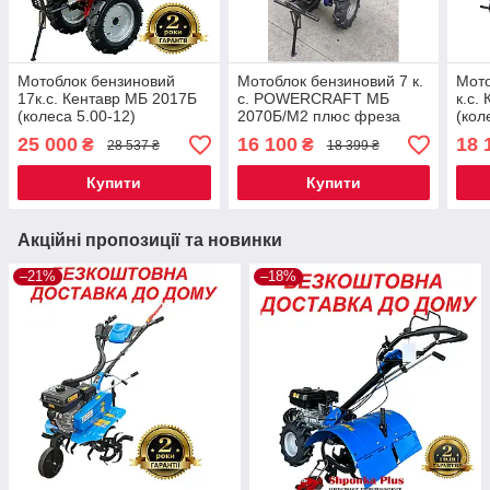
Мотоблок бензиновий
Мотоблок бензиновий 7 к.
Мото
17к.с. Кентавр МБ 2017Б
с. POWERCRAFT МБ
к.с.
(колеса 5.00-12)
2070Б/М2 плюс фреза
(кол
25 000
16 100
18 
₴
₴
28 537 ₴
18 399 ₴
Купити
Купити
Акційні пропозиції та новинки
–21%
–18%