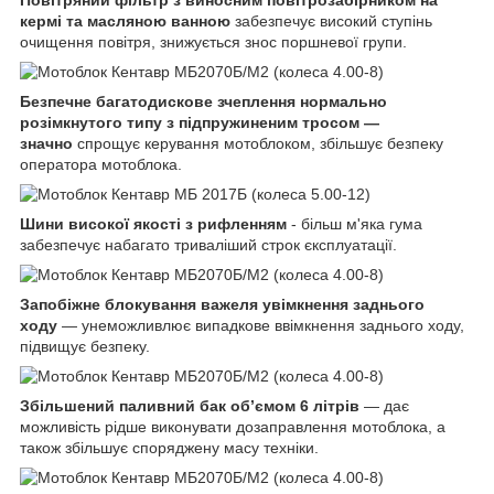
Повітряний фільтр з виносним повітрозабірником на
кермі та масляною ванною
забезпечує високий ступінь
очищення повітря, знижується знос поршневої групи.
Безпечне багатодискове зчеплення нормально
розімкнутого типу з підпружиненим тросом —
значно
спрощує керування мотоблоком, збільшує безпеку
оператора мотоблока.
Шини високої якості з рифленням
- більш м'яка гума
забезпечує набагато триваліший строк єксплуатації.
Запобіжне блокування важеля увімкнення заднього
ходу
— унеможливлює випадкове ввімкнення заднього ходу,
підвищує безпеку.
Збільшений паливний бак об’ємом 6 літрів
— дає
можливість рідше виконувати дозаправлення мотоблока, а
також збільшує споряджену масу техніки.