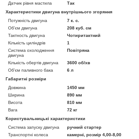
Датчик рівня мастила
Так
Характеристики двигуна внутрішнього згоряння
Потужність двигуна
7 к. с.
Об'єм двигуна
208 куб. см
Тактность двигуна
Чотиритактний
Кількість циліндрів
1
Система охолодження
Повітряна
двигуна
Кількість обертів двигуна
3600 об/хв
Об'єм паливного бака
6 л
Габаритні розміри
Довжина
1450 мм
Ширина
890 мм
Висота
810 мм
Вага
72 кг
Користувальницькі характеристики
Система запуску двигуна
ручний стартер
Транспортні колеса
камерні, розмір 4,00-8,00