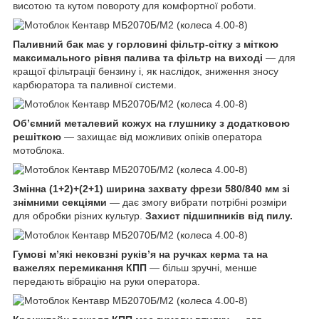
висотою та кутом повороту для комфортної роботи.
Паливний бак має у горловині фільтр-сітку з міткою
максимального рівня палива та фільтр на виході
— для
кращої фільтрації бензину і, як наслідок, зниження зносу
карбюратора та паливної системи.
Об’ємний металевий кожух на глушнику з додатковою
решіткою
— захищає від можливих опіків оператора
мотоблока.
Змінна (1+2)+(2+1) ширина захвату фрези 580/840 мм зі
знімними секціями
— дає змогу вибрати потрібні розміри
для обробки різних культур.
Захист підшипників від пилу.
Гумові м’які нековзні руків’я на ручках керма та на
важелях перемикання КПП
— більш зручні, менше
передають вібрацію на руки оператора.