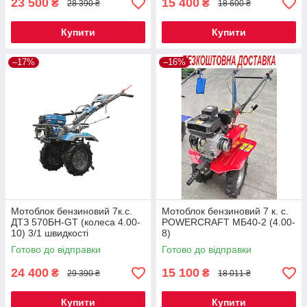
23 500
15 400
₴
₴
28 390 ₴
18 600 ₴
Купити
Купити
–17%
–16%
Мотоблок бензиновий 7к.с.
Мотоблок бензиновий 7 к. с.
ДТЗ 570БН-GT (колеса 4.00-
POWERCRAFT МБ40-2 (4.00-
10) 3/1 швидкості
8)
БЕЗКОШТОВНА ДОСТАВКА
Готово до відправки
Готово до відправки
24 400
15 100
₴
₴
29 390 ₴
18 011 ₴
Купити
Купити